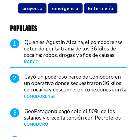
proyecto
emergencia
Enfermería
POPULARES
Quién es Agustín Alcaina, el comodorense
1
detenido por la trama de los 36 kilos de
cocaína: robos, drogas y años de causas
judiciales
NARCO
Hace 1 día
Cayó un poderoso narco de Comodoro en
2
un operativo donde secuestraron 36 kilos
de cocaína y descubrieron conexiones con la
Patagonia
COMODORENSE
Hace 1 día
GeoPatagonia pagó solo el 50% de los
3
salarios y crece la tensión con Petroleros
COMODORO
Hace 1 día