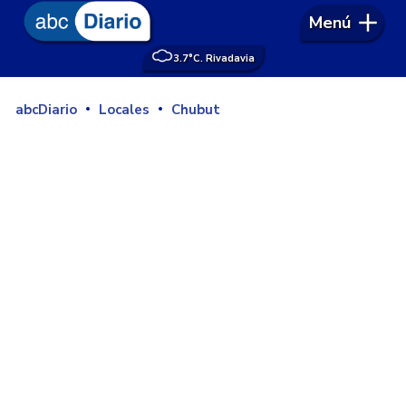
Menú
3.7°
C. Rivadavia
abcDiario
Locales
Chubut