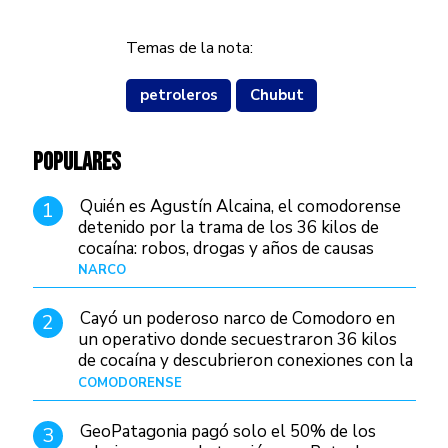
Temas de la nota:
petroleros
Chubut
POPULARES
Quién es Agustín Alcaina, el comodorense
1
detenido por la trama de los 36 kilos de
cocaína: robos, drogas y años de causas
judiciales
NARCO
Hace 1 día
Cayó un poderoso narco de Comodoro en
2
un operativo donde secuestraron 36 kilos
de cocaína y descubrieron conexiones con la
Patagonia
COMODORENSE
Hace 1 día
GeoPatagonia pagó solo el 50% de los
3