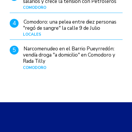
salarios y crece la tensión con Petroleros
COMODORO
Hace 1 día
Comodoro: una pelea entre diez personas
4
"regó de sangre" la calle 9 de Julio
LOCALES
Hace 1 día
Narcomenudeo en el Barrio Pueyrredón:
5
vendía droga "a domicilio" en Comodoro y
Rada Tilly
COMODORO
Hace 2 días