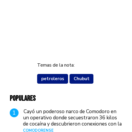
Temas de la nota:
petroleros
Chubut
POPULARES
Cayó un poderoso narco de Comodoro en
1
un operativo donde secuestraron 36 kilos
de cocaína y descubrieron conexiones con la
Patagonia
COMODORENSE
Hace 12 horas