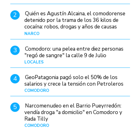
Quién es Agustín Alcaina, el comodorense
2
detenido por la trama de los 36 kilos de
cocaína: robos, drogas y años de causas
judiciales
NARCO
Hace 5 horas
Comodoro: una pelea entre diez personas
3
"regó de sangre" la calle 9 de Julio
LOCALES
Hace 19 horas
GeoPatagonia pagó solo el 50% de los
4
salarios y crece la tensión con Petroleros
COMODORO
Hace 10 horas
Narcomenudeo en el Barrio Pueyrredón:
5
vendía droga "a domicilio" en Comodoro y
Rada Tilly
COMODORO
Hace 1 día