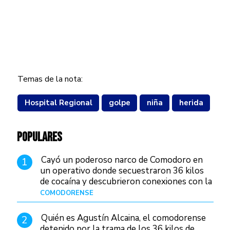
Temas de la nota:
Hospital Regional
golpe
niña
herida
POPULARES
Cayó un poderoso narco de Comodoro en
1
un operativo donde secuestraron 36 kilos
de cocaína y descubrieron conexiones con la
Patagonia
COMODORENSE
Hace 22 horas
Quién es Agustín Alcaina, el comodorense
2
detenido por la trama de los 36 kilos de