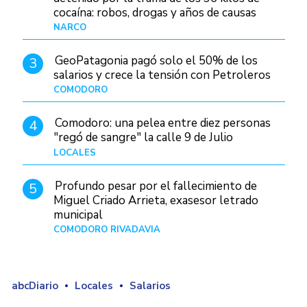
cocaína: robos, drogas y años de causas
judiciales
NARCO
Hace 14 horas
GeoPatagonia pagó solo el 50% de los
3
salarios y crece la tensión con Petroleros
COMODORO
Hace 19 horas
Comodoro: una pelea entre diez personas
4
"regó de sangre" la calle 9 de Julio
LOCALES
Hace 1 día
Profundo pesar por el fallecimiento de
5
Miguel Criado Arrieta, exasesor letrado
municipal
COMODORO RIVADAVIA
Hace 17 horas
abcDiario
Locales
Salarios