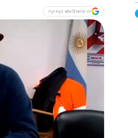
Agregá
abcDiario
en