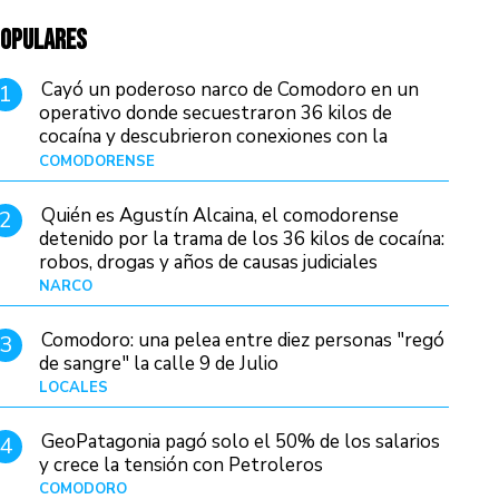
OPULARES
Cayó un poderoso narco de Comodoro en un
1
operativo donde secuestraron 36 kilos de
cocaína y descubrieron conexiones con la
Patagonia
COMODORENSE
Hace 12 horas
Quién es Agustín Alcaina, el comodorense
2
detenido por la trama de los 36 kilos de cocaína:
robos, drogas y años de causas judiciales
NARCO
Hace 4 horas
Comodoro: una pelea entre diez personas "regó
3
de sangre" la calle 9 de Julio
LOCALES
Hace 19 horas
GeoPatagonia pagó solo el 50% de los salarios
4
y crece la tensión con Petroleros
COMODORO
Hace 9 horas