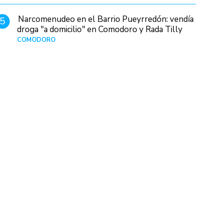
Narcomenudeo en el Barrio Pueyrredón: vendía
5
droga "a domicilio" en Comodoro y Rada Tilly
COMODORO
Hace 1 día