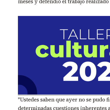
meses y defendió el trabajo realizado
"Ustedes saben que ayer no se pudo fi
determinadas cuestiones inherentes 