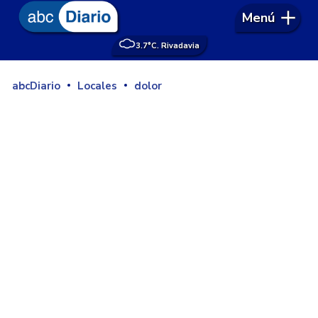
Menú
3.7°
C. Rivadavia
abcDiario
Locales
dolor