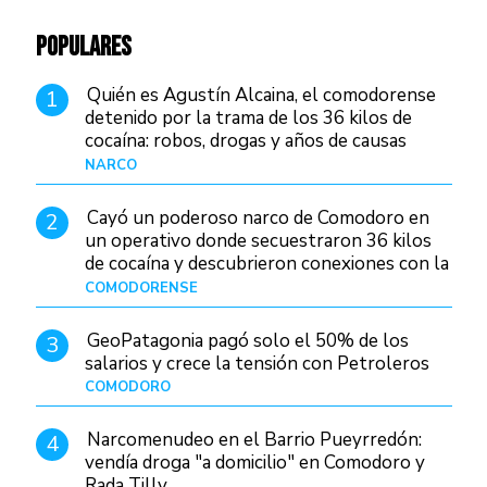
POPULARES
Quién es Agustín Alcaina, el comodorense
1
detenido por la trama de los 36 kilos de
cocaína: robos, drogas y años de causas
judiciales
NARCO
Hace 1 día
Cayó un poderoso narco de Comodoro en
2
un operativo donde secuestraron 36 kilos
de cocaína y descubrieron conexiones con la
Patagonia
COMODORENSE
Hace 1 día
GeoPatagonia pagó solo el 50% de los
3
salarios y crece la tensión con Petroleros
COMODORO
Hace 1 día
Narcomenudeo en el Barrio Pueyrredón:
4
vendía droga "a domicilio" en Comodoro y
Rada Tilly