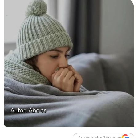
Autor: Abc es
Agregá
abcDiario
en