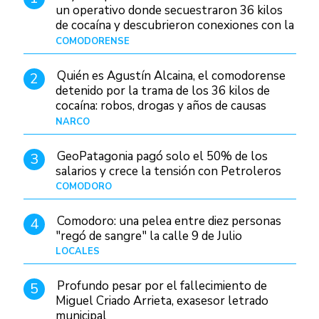
un operativo donde secuestraron 36 kilos
de cocaína y descubrieron conexiones con la
Patagonia
COMODORENSE
Hace 21 horas
Quién es Agustín Alcaina, el comodorense
2
detenido por la trama de los 36 kilos de
cocaína: robos, drogas y años de causas
judiciales
NARCO
Hace 14 horas
GeoPatagonia pagó solo el 50% de los
3
salarios y crece la tensión con Petroleros
COMODORO
Hace 19 horas
Comodoro: una pelea entre diez personas
4
"regó de sangre" la calle 9 de Julio
LOCALES
Hace 1 día
Profundo pesar por el fallecimiento de
5
Miguel Criado Arrieta, exasesor letrado
municipal