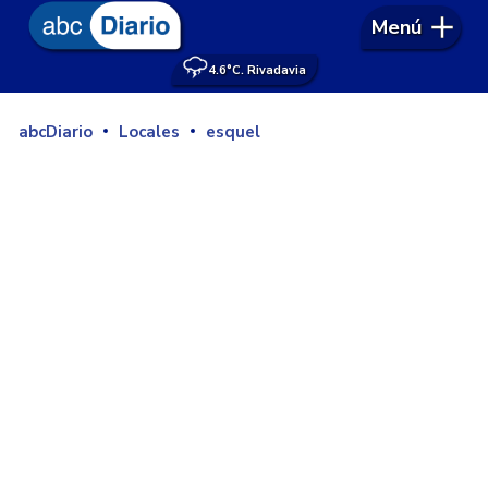
Menú
4.6°
C. Rivadavia
abcDiario
Locales
esquel