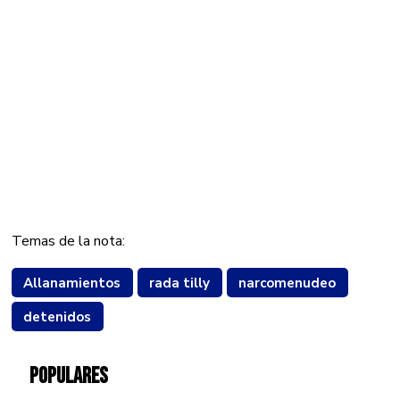
Temas de la nota:
Allanamientos
rada tilly
narcomenudeo
detenidos
POPULARES