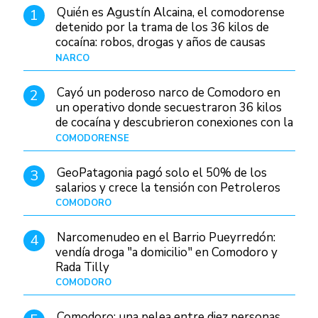
Quién es Agustín Alcaina, el comodorense
1
detenido por la trama de los 36 kilos de
cocaína: robos, drogas y años de causas
judiciales
NARCO
Hace 1 día
Cayó un poderoso narco de Comodoro en
2
un operativo donde secuestraron 36 kilos
de cocaína y descubrieron conexiones con la
Patagonia
COMODORENSE
Hace 1 día
GeoPatagonia pagó solo el 50% de los
3
salarios y crece la tensión con Petroleros
COMODORO
Hace 1 día
Narcomenudeo en el Barrio Pueyrredón:
4
vendía droga "a domicilio" en Comodoro y
Rada Tilly
COMODORO
Hace 2 días
Comodoro: una pelea entre diez personas