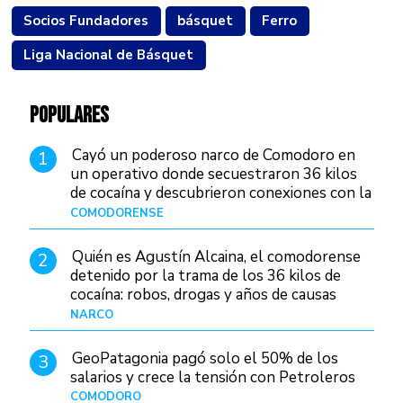
Socios Fundadores
básquet
Ferro
Liga Nacional de Básquet
POPULARES
Cayó un poderoso narco de Comodoro en
1
un operativo donde secuestraron 36 kilos
de cocaína y descubrieron conexiones con la
Patagonia
COMODORENSE
Hace 1 día
Quién es Agustín Alcaina, el comodorense
2
detenido por la trama de los 36 kilos de
cocaína: robos, drogas y años de causas
judiciales
NARCO
Hace 1 día
GeoPatagonia pagó solo el 50% de los
3
salarios y crece la tensión con Petroleros
COMODORO
Hace 1 día