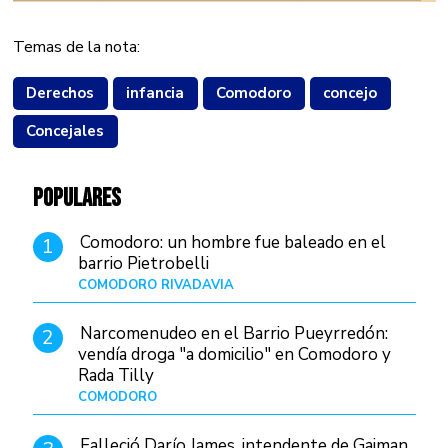
Temas de la nota:
Derechos
infancia
Comodoro
concejo
Concejales
POPULARES
Comodoro: un hombre fue baleado en el
1
barrio Pietrobelli
COMODORO RIVADAVIA
Hace 16 horas
Narcomenudeo en el Barrio Pueyrredón:
2
vendía droga "a domicilio" en Comodoro y
Rada Tilly
COMODORO
Hace 20 horas
Falleció Darío James, intendente de Gaiman