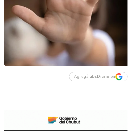
Agregá
abcDiario
en