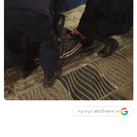
Agregá
abcDiario
en