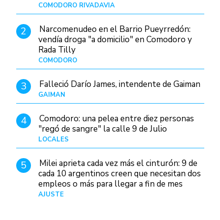
COMODORO RIVADAVIA
Hace 16 horas
Narcomenudeo en el Barrio Pueyrredón:
2
vendía droga "a domicilio" en Comodoro y
Rada Tilly
COMODORO
Hace 20 horas
Falleció Darío James, intendente de Gaiman
3
GAIMAN
Hace 18 horas
Comodoro: una pelea entre diez personas
4
"regó de sangre" la calle 9 de Julio
LOCALES
Hace 5 horas
Milei aprieta cada vez más el cinturón: 9 de
5
cada 10 argentinos creen que necesitan dos
empleos o más para llegar a fin de mes
AJUSTE
Hace 5 días