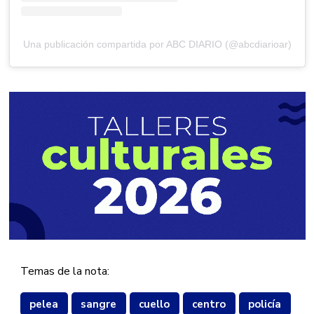
Una publicación compartida por ABC DIARIO (@abcdiarioar)
Temas de la nota:
pelea
sangre
cuello
centro
policía