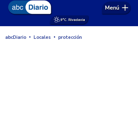
Menú
9°
C. Rivadavia
abcDiario
Locales
protección