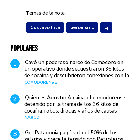
Temas de la nota:
Gustavo Fita
peronismo
pj
POPULARES
Cayó un poderoso narco de Comodoro en
1
un operativo donde secuestraron 36 kilos
de cocaína y descubrieron conexiones con la
Patagonia
COMODORENSE
Hace 18 horas
Quién es Agustín Alcaina, el comodorense
2
detenido por la trama de los 36 kilos de
cocaína: robos, drogas y años de causas
judiciales
NARCO
Hace 11 horas
GeoPatagonia pagó solo el 50% de los
3
salarios y crece la tensión con Petroleros