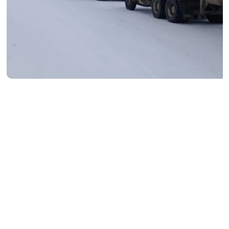
EQUIPO DE REDACCIÓN ABC
Agregá
abcDiario
en
G
eoPatagonia volvió a quedar en el
centro de un conflicto con sus
trabajadores luego de abonar
solamente el 50% de los salarios
correspondientes al mes de julio.
El Sindicato
de Petroleros Privados de Chubut realizó una
asamblea con el personal para analizar la