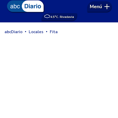
Menú
4.5°
C. Rivadavia
abcDiario
Locales
Fita