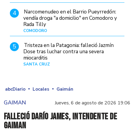
Narcomenudeo en el Barrio Pueyrredón:
4
vendía droga "a domicilio" en Comodoro y
Rada Tilly
COMODORO
Hace 10 horas
Tristeza en la Patagonia: falleció Jazmín
5
Dose tras luchar contra una severa
miocarditis
SANTA CRUZ
Hace 1 día
abcDiario
Locales
Gaimán
GAIMAN
Jueves, 6 de agosto de 2026 19:06
Falleció Darío James, intendente de
Gaiman