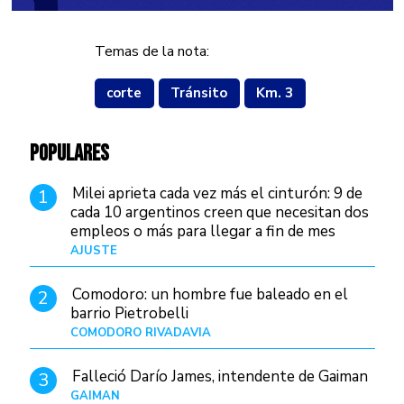
Temas de la nota:
corte
Tránsito
Km. 3
POPULARES
Milei aprieta cada vez más el cinturón: 9 de
1
cada 10 argentinos creen que necesitan dos
empleos o más para llegar a fin de mes
AJUSTE
Hace 4 días
Comodoro: un hombre fue baleado en el
2
barrio Pietrobelli
COMODORO RIVADAVIA
Hace 7 horas
Falleció Darío James, intendente de Gaiman
3
GAIMAN
Hace 9 horas