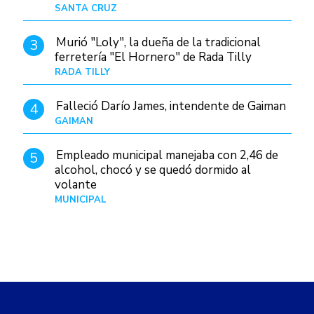
SANTA CRUZ
Hace 1 día
Murió "Loly", la dueña de la tradicional
3
ferretería "El Hornero" de Rada Tilly
RADA TILLY
Hace 1 día
Falleció Darío James, intendente de Gaiman
4
GAIMAN
Hace 1 hora
Empleado municipal manejaba con 2,46 de
5
alcohol, chocó y se quedó dormido al
volante
MUNICIPAL
Hace 1 día