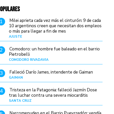
OPULARES
Milei aprieta cada vez más el cinturón: 9 de cada
1
10 argentinos creen que necesitan dos empleos
o más para llegar a fin de mes
AJUSTE
Hace 4 días
Comodoro: un hombre fue baleado en el barrio
2
Pietrobelli
COMODORO RIVADAVIA
Hace 2 horas
Falleció Darío James, intendente de Gaiman
3
GAIMAN
Hace 4 horas
Tristeza en la Patagonia: falleció Jazmín Dose
4
tras luchar contra una severa miocarditis
SANTA CRUZ
Hace 1 día
Narcomenudeo en el Barrio Pueyrredón: vendía