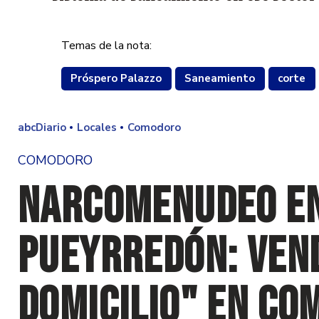
Temas de la nota:
Próspero Palazzo
Saneamiento
corte
abcDiario
Locales
Comodoro
COMODORO
Narcomenudeo en
Pueyrredón: vend
domicilio" en Co