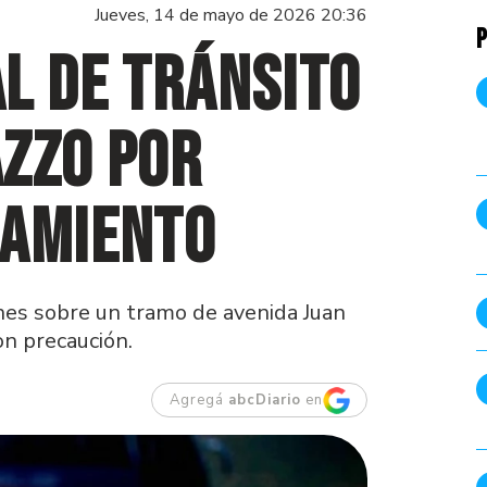
Jueves, 14 de mayo de 2026 20:36
P
l de tránsito
azzo por
eamiento
ernes sobre un tramo de avenida Juan
on precaución.
Agregá
abcDiario
en