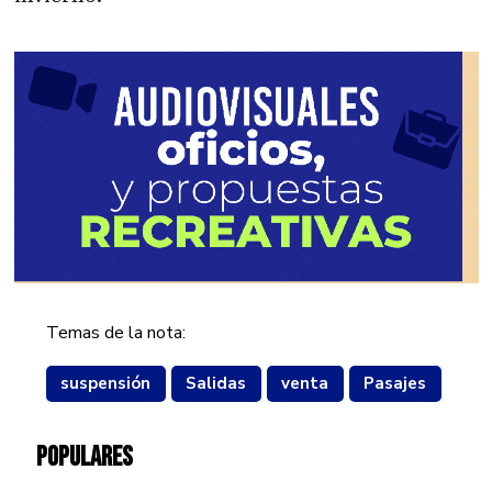
Temas de la nota:
suspensión
Salidas
venta
Pasajes
POPULARES