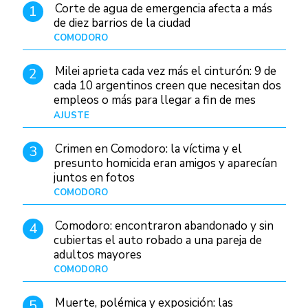
Corte de agua de emergencia afecta a más
1
de diez barrios de la ciudad
COMODORO
Hace 1 día
Milei aprieta cada vez más el cinturón: 9 de
2
cada 10 argentinos creen que necesitan dos
empleos o más para llegar a fin de mes
AJUSTE
Hace 3 días
Crimen en Comodoro: la víctima y el
3
presunto homicida eran amigos y aparecían
juntos en fotos
COMODORO
Hace 2 días
Comodoro: encontraron abandonado y sin
4
cubiertas el auto robado a una pareja de
adultos mayores
COMODORO
Hace 23 horas
Muerte, polémica y exposición: las
5