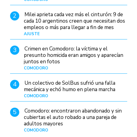
Milei aprieta cada vez más el cinturón: 9 de
2
cada 10 argentinos creen que necesitan dos
empleos o más para llegar a fin de mes
AJUSTE
Hace 3 días
Crimen en Comodoro: la víctima y el
3
presunto homicida eran amigos y aparecían
juntos en fotos
COMODORO
Hace 1 día
Un colectivo de SolBus sufrió una falla
4
mecánica y echó humo en plena marcha
COMODORO
Hace 22 horas
Comodoro: encontraron abandonado y sin
5
cubiertas el auto robado a una pareja de
adultos mayores
COMODORO
Hace 19 horas