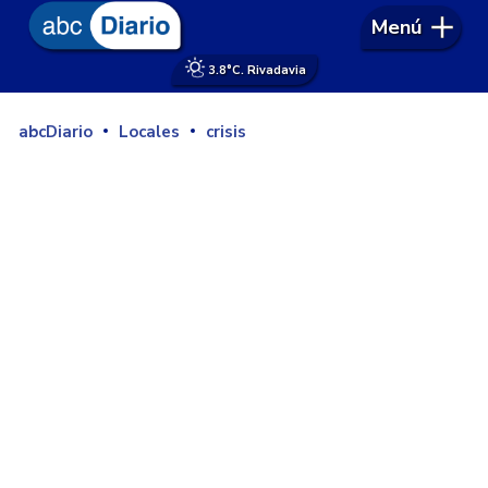
Menú
3.8°
C. Rivadavia
abcDiario
Locales
crisis