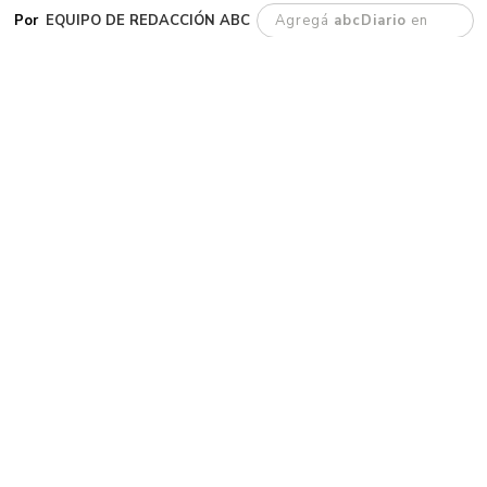
EQUIPO DE REDACCIÓN ABC
Agregá
abcDiario
en
G
aiman. Este jueves se dio a conocer la
noticia del fallecimiento de su
intendente, Darío James, un vecino
históricamente ligado al crecimiento
institucional y productivo del pueblo.
Antes de su llegada a la intendencia en 2019,
James ya era una figura ampliamente conocida
y respetada por su desempeño en el sector
privado y cooperativo. Durante más de tres