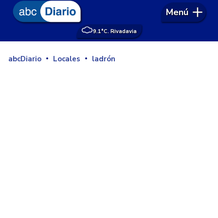
Menú
9.1°
C. Rivadavia
abcDiario
Locales
ladrón