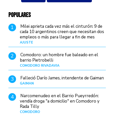
POPULARES
Milei aprieta cada vez más el cinturón: 9 de
1
cada 10 argentinos creen que necesitan dos
empleos o más para llegar a fin de mes
AJUSTE
Hace 4 días
Comodoro: un hombre fue baleado en el
2
barrio Pietrobelli
COMODORO RIVADAVIA
Hace 5 horas
Falleció Darío James, intendente de Gaiman
3
GAIMAN
Hace 7 horas
Narcomenudeo en el Barrio Pueyrredón:
4
vendía droga "a domicilio" en Comodoro y
Rada Tilly
COMODORO
Hace 8 horas