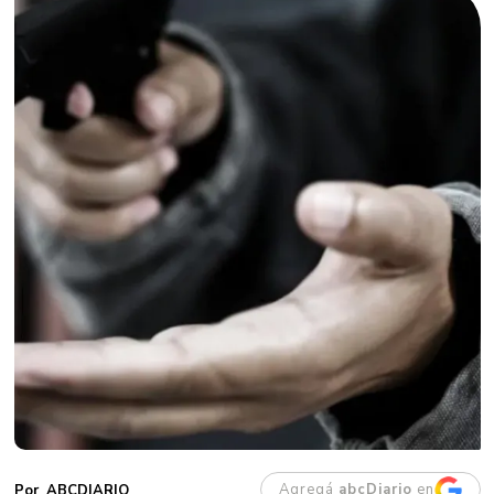
Agregá
abcDiario
en
ABCDIARIO