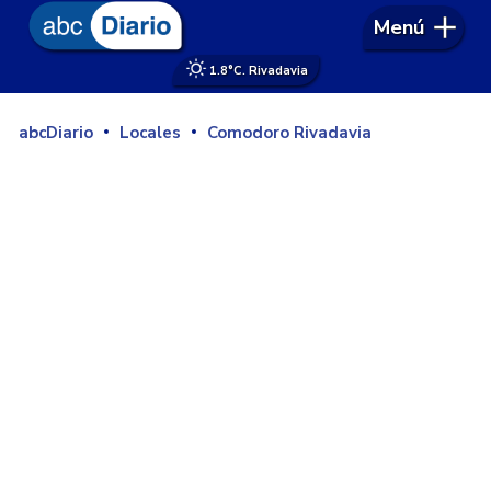
Menú
1.8°
C. Rivadavia
abcDiario
Locales
Comodoro Rivadavia