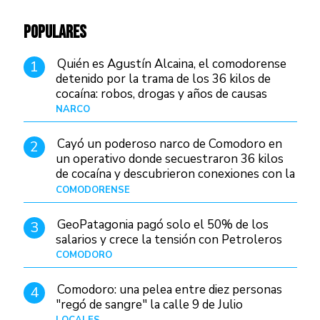
POPULARES
Quién es Agustín Alcaina, el comodorense
1
detenido por la trama de los 36 kilos de
cocaína: robos, drogas y años de causas
judiciales
NARCO
Hace 1 día
Cayó un poderoso narco de Comodoro en
2
un operativo donde secuestraron 36 kilos
de cocaína y descubrieron conexiones con la
Patagonia
COMODORENSE
Hace 1 día
GeoPatagonia pagó solo el 50% de los
3
salarios y crece la tensión con Petroleros
COMODORO
Hace 1 día
Comodoro: una pelea entre diez personas
4
"regó de sangre" la calle 9 de Julio