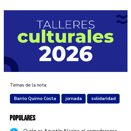
Temas de la nota:
Barrio Quirno Costa
jornada
solidaridad
POPULARES