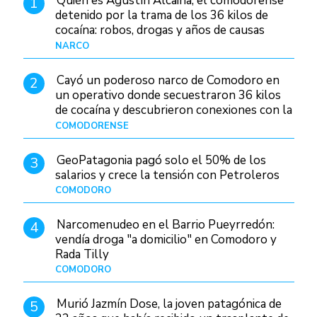
Quién es Agustín Alcaina, el comodorense
1
detenido por la trama de los 36 kilos de
cocaína: robos, drogas y años de causas
judiciales
NARCO
Hace 1 día
Cayó un poderoso narco de Comodoro en
2
un operativo donde secuestraron 36 kilos
de cocaína y descubrieron conexiones con la
Patagonia
COMODORENSE
Hace 1 día
GeoPatagonia pagó solo el 50% de los
3
salarios y crece la tensión con Petroleros
COMODORO
Hace 1 día
Narcomenudeo en el Barrio Pueyrredón:
4
vendía droga "a domicilio" en Comodoro y
Rada Tilly
COMODORO
Hace 2 días
Murió Jazmín Dose, la joven patagónica de
5