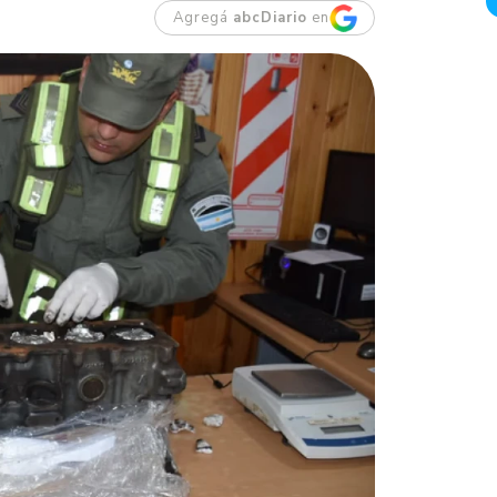
Agregá
abcDiario
en