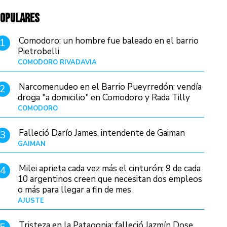
OPULARES
Comodoro: un hombre fue baleado en el barrio
1
Pietrobelli
COMODORO RIVADAVIA
Hace 14 horas
Narcomenudeo en el Barrio Pueyrredón: vendía
2
droga "a domicilio" en Comodoro y Rada Tilly
COMODORO
Hace 17 horas
Falleció Darío James, intendente de Gaiman
3
GAIMAN
Hace 16 horas
Milei aprieta cada vez más el cinturón: 9 de cada
4
10 argentinos creen que necesitan dos empleos
o más para llegar a fin de mes
AJUSTE
Hace 4 días
Tristeza en la Patagonia: falleció Jazmín Dose