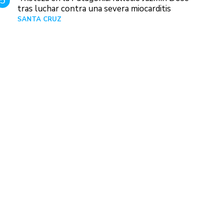
5
tras luchar contra una severa miocarditis
SANTA CRUZ
Hace 1 día