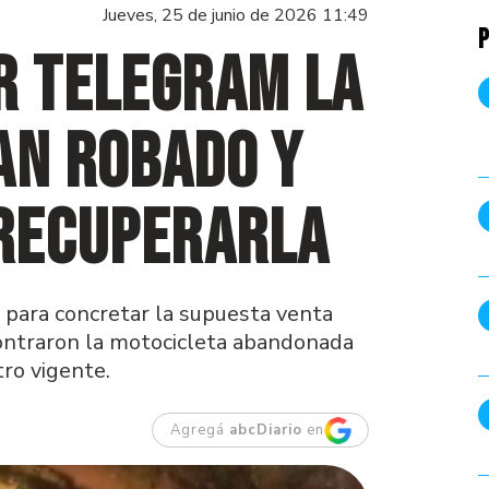
Jueves, 25 de junio de 2026 11:49
P
r Telegram la
an robado y
 recuperarla
o para concretar la supuesta venta
ontraron la motocicleta abandonada
ro vigente.
Agregá
abcDiario
en