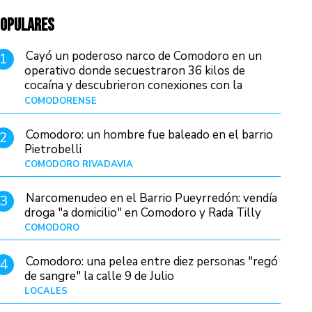
OPULARES
Cayó un poderoso narco de Comodoro en un
1
operativo donde secuestraron 36 kilos de
cocaína y descubrieron conexiones con la
Patagonia
COMODORENSE
Hace 1 hora
Comodoro: un hombre fue baleado en el barrio
2
Pietrobelli
COMODORO RIVADAVIA
Hace 19 horas
Narcomenudeo en el Barrio Pueyrredón: vendía
3
droga "a domicilio" en Comodoro y Rada Tilly
COMODORO
Hace 23 horas
Comodoro: una pelea entre diez personas "regó
4
de sangre" la calle 9 de Julio
LOCALES
Hace 8 horas