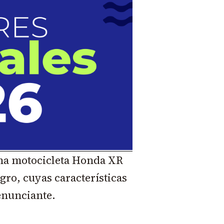
 una motocicleta Honda XR
egro, cuyas características
enunciante.