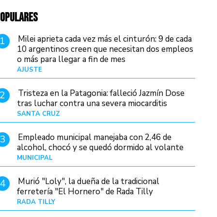
OPULARES
Milei aprieta cada vez más el cinturón: 9 de cada
1
10 argentinos creen que necesitan dos empleos
o más para llegar a fin de mes
AJUSTE
Hace 3 días
Tristeza en la Patagonia: falleció Jazmín Dose
2
tras luchar contra una severa miocarditis
SANTA CRUZ
Hace 16 horas
Empleado municipal manejaba con 2,46 de
3
alcohol, chocó y se quedó dormido al volante
MUNICIPAL
Hace 1 día
Murió "Loly", la dueña de la tradicional
4
ferretería "El Hornero" de Rada Tilly
RADA TILLY
Hace 15 horas