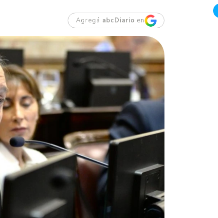
Agregá
abcDiario
en