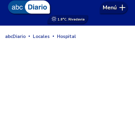
Menú
1.8°
C. Rivadavia
abcDiario
Locales
Hospital