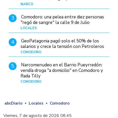
judiciales
NARCO
Hace 1 hora
Comodoro: una pelea entre diez personas
3
"regó de sangre" la calle 9 de Julio
LOCALES
Hace 15 horas
GeoPatagonia pagó solo el 50% de los
4
salarios y crece la tensión con Petroleros
COMODORO
Hace 5 horas
Narcomenudeo en el Barrio Pueyrredón:
5
vendía droga "a domicilio" en Comodoro y
Rada Tilly
COMODORO
Hace 1 día
abcDiario
Locales
Comodoro
Viernes, 7 de agosto de 2026 08:45