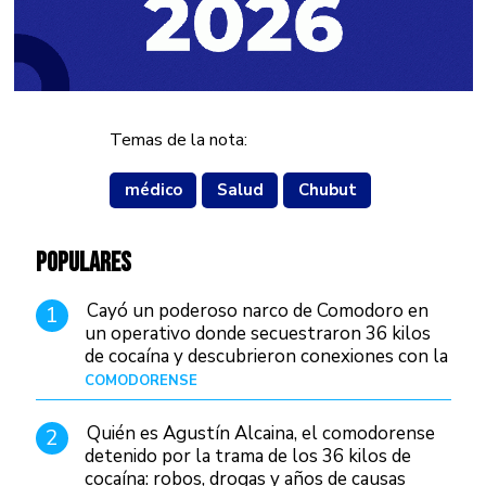
Temas de la nota:
médico
Salud
Chubut
POPULARES
Cayó un poderoso narco de Comodoro en
1
un operativo donde secuestraron 36 kilos
de cocaína y descubrieron conexiones con la
Patagonia
COMODORENSE
Hace 8 horas
Quién es Agustín Alcaina, el comodorense
2
detenido por la trama de los 36 kilos de
cocaína: robos, drogas y años de causas