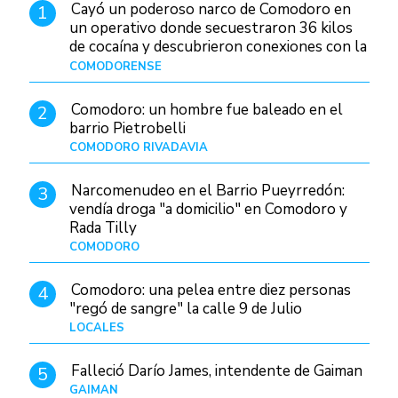
Cayó un poderoso narco de Comodoro en
1
un operativo donde secuestraron 36 kilos
de cocaína y descubrieron conexiones con la
Patagonia
COMODORENSE
Hace 4 horas
Comodoro: un hombre fue baleado en el
2
barrio Pietrobelli
COMODORO RIVADAVIA
Hace 22 horas
Narcomenudeo en el Barrio Pueyrredón:
3
vendía droga "a domicilio" en Comodoro y
Rada Tilly
COMODORO
Hace 1 día
Comodoro: una pelea entre diez personas
4
"regó de sangre" la calle 9 de Julio
LOCALES
Hace 10 horas
Falleció Darío James, intendente de Gaiman
5
GAIMAN
Hace 1 día