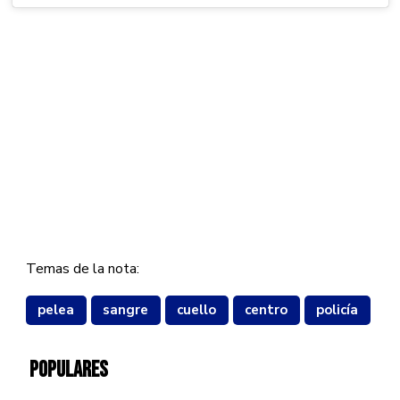
Temas de la nota:
pelea
sangre
cuello
centro
policía
POPULARES