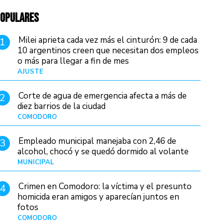
OPULARES
Milei aprieta cada vez más el cinturón: 9 de cada
1
10 argentinos creen que necesitan dos empleos
o más para llegar a fin de mes
AJUSTE
Hace 3 días
Corte de agua de emergencia afecta a más de
2
diez barrios de la ciudad
COMODORO
Hace 1 día
Empleado municipal manejaba con 2,46 de
3
alcohol, chocó y se quedó dormido al volante
MUNICIPAL
Hace 9 horas
Crimen en Comodoro: la víctima y el presunto
4
homicida eran amigos y aparecían juntos en
fotos
COMODORO
Hace 2 días