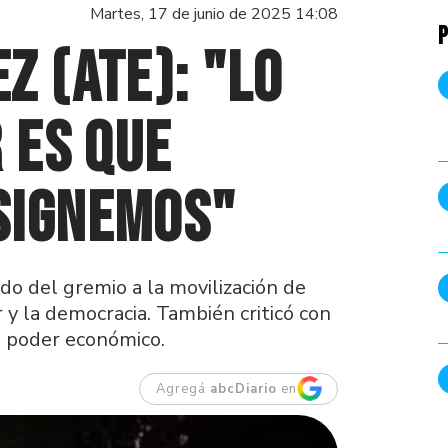
Martes, 17 de junio de 2025 14:08
P
z (ATE): "Lo
 es que
signemos"
do del gremio a la movilización de
 y la democracia. También criticó con
e poder económico.
Agregá
abcDiario
en