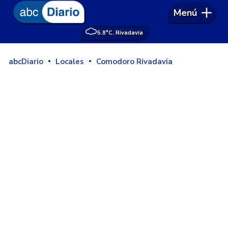
Menú
5.8°
C. Rivadavia
abcDiario
Locales
Comodoro Rivadavia