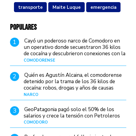
transporte
Maite Luque
emergencia
POPULARES
Cayó un poderoso narco de Comodoro en
1
un operativo donde secuestraron 36 kilos
de cocaína y descubrieron conexiones con la
Patagonia
COMODORENSE
Hace 1 día
Quién es Agustín Alcaina, el comodorense
2
detenido por la trama de los 36 kilos de
cocaína: robos, drogas y años de causas
judiciales
NARCO
Hace 18 horas
GeoPatagonia pagó solo el 50% de los
3
salarios y crece la tensión con Petroleros
COMODORO
Hace 22 horas