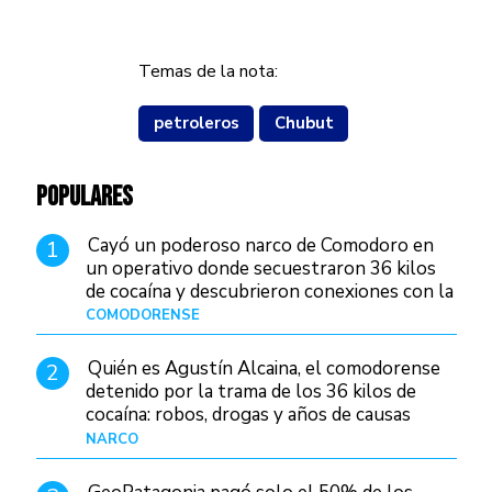
Temas de la nota:
petroleros
Chubut
POPULARES
Cayó un poderoso narco de Comodoro en
1
un operativo donde secuestraron 36 kilos
de cocaína y descubrieron conexiones con la
Patagonia
COMODORENSE
Hace 23 horas
Quién es Agustín Alcaina, el comodorense
2
detenido por la trama de los 36 kilos de
cocaína: robos, drogas y años de causas
judiciales
NARCO
Hace 15 horas