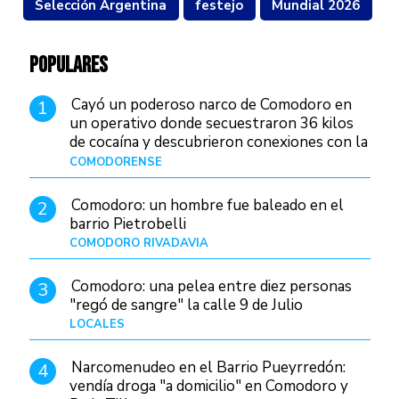
Selección Argentina
festejo
Mundial 2026
POPULARES
Cayó un poderoso narco de Comodoro en
1
un operativo donde secuestraron 36 kilos
de cocaína y descubrieron conexiones con la
Patagonia
COMODORENSE
Hace 5 horas
Comodoro: un hombre fue baleado en el
2
barrio Pietrobelli
COMODORO RIVADAVIA
Hace 23 horas
Comodoro: una pelea entre diez personas
3
"regó de sangre" la calle 9 de Julio
LOCALES
Hace 12 horas
Narcomenudeo en el Barrio Pueyrredón:
4
vendía droga "a domicilio" en Comodoro y