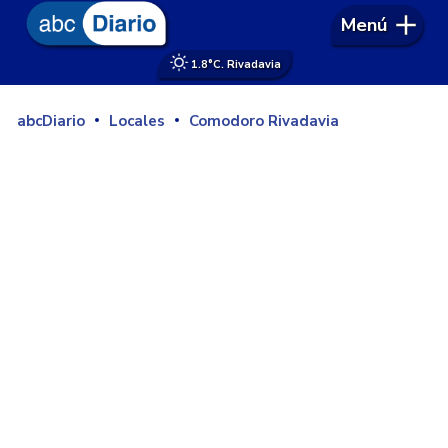
Menú
1.8°
C. Rivadavia
abcDiario
Locales
Comodoro Rivadavia