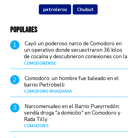
petroleros
Chubut
POPULARES
Cayó un poderoso narco de Comodoro en
1
un operativo donde secuestraron 36 kilos
de cocaína y descubrieron conexiones con la
Patagonia
COMODORENSE
Hace 2 horas
Comodoro: un hombre fue baleado en el
2
barrio Pietrobelli
COMODORO RIVADAVIA
Hace 21 horas
Narcomenudeo en el Barrio Pueyrredón:
3
vendía droga "a domicilio" en Comodoro y
Rada Tilly
COMODORO
Hace 1 día