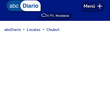
Menú
3.7°
C. Rivadavia
abcDiario
Locales
Chubut