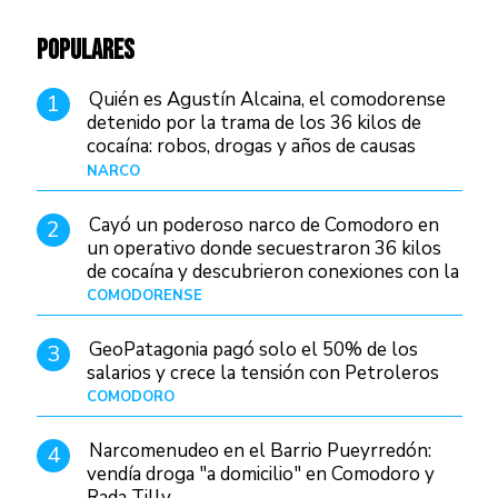
POPULARES
Quién es Agustín Alcaina, el comodorense
1
detenido por la trama de los 36 kilos de
cocaína: robos, drogas y años de causas
judiciales
NARCO
Hace 1 día
Cayó un poderoso narco de Comodoro en
2
un operativo donde secuestraron 36 kilos
de cocaína y descubrieron conexiones con la
Patagonia
COMODORENSE
Hace 1 día
GeoPatagonia pagó solo el 50% de los
3
salarios y crece la tensión con Petroleros
COMODORO
Hace 1 día
Narcomenudeo en el Barrio Pueyrredón:
4
vendía droga "a domicilio" en Comodoro y
Rada Tilly