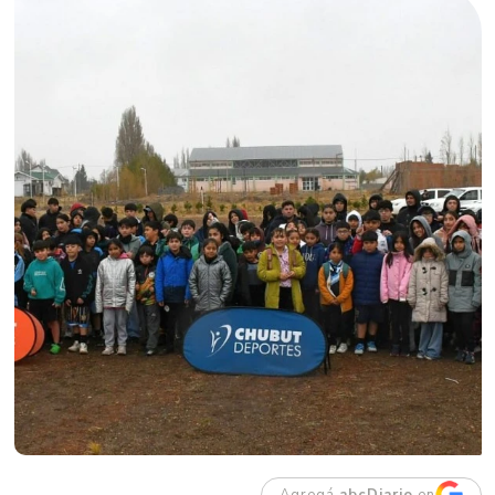
Agregá
abcDiario
en