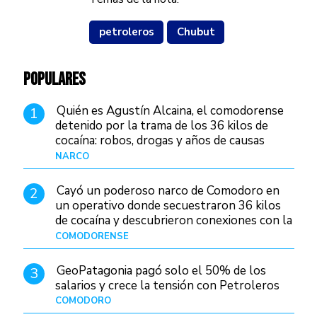
petroleros
Chubut
POPULARES
Quién es Agustín Alcaina, el comodorense
1
detenido por la trama de los 36 kilos de
cocaína: robos, drogas y años de causas
judiciales
NARCO
Hace 1 día
Cayó un poderoso narco de Comodoro en
2
un operativo donde secuestraron 36 kilos
de cocaína y descubrieron conexiones con la
Patagonia
COMODORENSE
Hace 1 día
GeoPatagonia pagó solo el 50% de los
3
salarios y crece la tensión con Petroleros
COMODORO
Hace 1 día