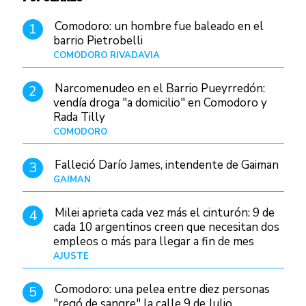
Comodoro: un hombre fue baleado en el
1
barrio Pietrobelli
COMODORO RIVADAVIA
Hace 14 horas
Narcomenudeo en el Barrio Pueyrredón:
2
vendía droga "a domicilio" en Comodoro y
Rada Tilly
COMODORO
Hace 18 horas
Falleció Darío James, intendente de Gaiman
3
GAIMAN
Hace 16 horas
Milei aprieta cada vez más el cinturón: 9 de
4
cada 10 argentinos creen que necesitan dos
empleos o más para llegar a fin de mes
AJUSTE
Hace 4 días
Comodoro: una pelea entre diez personas
5
"regó de sangre" la calle 9 de Julio