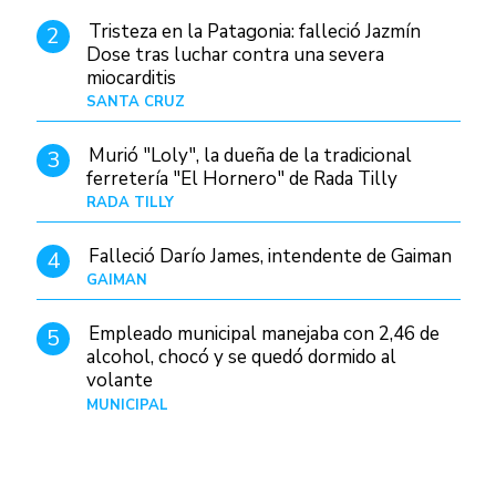
Tristeza en la Patagonia: falleció Jazmín
2
Dose tras luchar contra una severa
miocarditis
SANTA CRUZ
Hace 1 día
Murió "Loly", la dueña de la tradicional
3
ferretería "El Hornero" de Rada Tilly
RADA TILLY
Hace 1 día
Falleció Darío James, intendente de Gaiman
4
GAIMAN
Hace 1 hora
Empleado municipal manejaba con 2,46 de
5
alcohol, chocó y se quedó dormido al
volante
MUNICIPAL
Hace 1 día