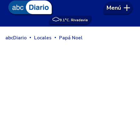
Menú
9.1°
C. Rivadavia
abcDiario
Locales
Papá Noel