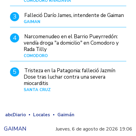
COMODORO RIVADAVIA
Hace 7 horas
Falleció Darío James, intendente de Gaiman
3
GAIMAN
Hace 9 horas
Narcomenudeo en el Barrio Pueyrredón:
4
vendía droga "a domicilio" en Comodoro y
Rada Tilly
COMODORO
Hace 10 horas
Tristeza en la Patagonia: falleció Jazmín
5
Dose tras luchar contra una severa
miocarditis
SANTA CRUZ
Hace 1 día
abcDiario
Locales
Gaimán
GAIMAN
Jueves, 6 de agosto de 2026 19:06