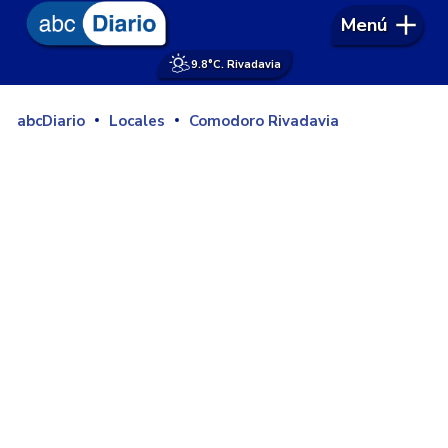
Menú
9.8°
C. Rivadavia
abcDiario
Locales
Comodoro Rivadavia