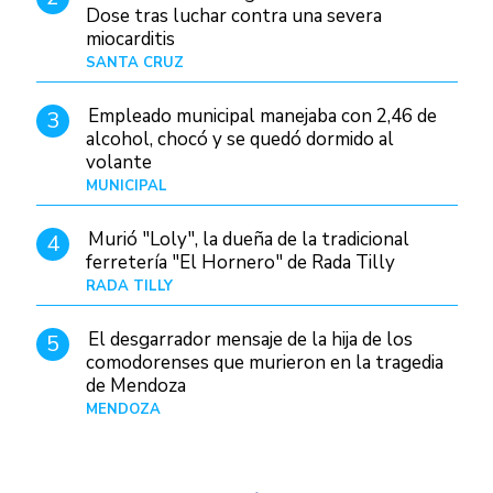
Dose tras luchar contra una severa
miocarditis
SANTA CRUZ
Hace 18 horas
Empleado municipal manejaba con 2,46 de
3
alcohol, chocó y se quedó dormido al
volante
MUNICIPAL
Hace 1 día
Murió "Loly", la dueña de la tradicional
4
ferretería "El Hornero" de Rada Tilly
RADA TILLY
Hace 18 horas
El desgarrador mensaje de la hija de los
5
comodorenses que murieron en la tragedia
de Mendoza
MENDOZA
Hace 19 horas