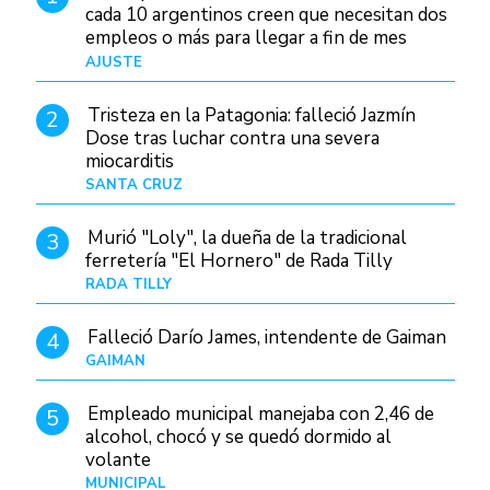
cada 10 argentinos creen que necesitan dos
empleos o más para llegar a fin de mes
AJUSTE
Hace 4 días
Tristeza en la Patagonia: falleció Jazmín
2
Dose tras luchar contra una severa
miocarditis
SANTA CRUZ
Hace 1 día
Murió "Loly", la dueña de la tradicional
3
ferretería "El Hornero" de Rada Tilly
RADA TILLY
Hace 1 día
Falleció Darío James, intendente de Gaiman
4
GAIMAN
Hace 1 hora
Empleado municipal manejaba con 2,46 de
5
alcohol, chocó y se quedó dormido al
volante
MUNICIPAL
Hace 1 día