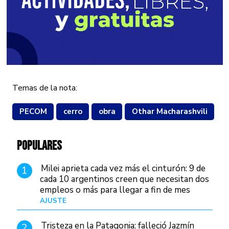
Temas de la nota:
PECOM
cerro
obra
Othar Macharashvili
POPULARES
Milei aprieta cada vez más el cinturón: 9 de
1
cada 10 argentinos creen que necesitan dos
empleos o más para llegar a fin de mes
AJUSTE
Hace 4 días
Tristeza en la Patagonia: falleció Jazmín
2