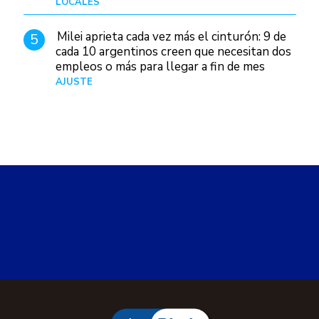
LOCALES
Hace 4 horas
Milei aprieta cada vez más el cinturón: 9 de
5
cada 10 argentinos creen que necesitan dos
empleos o más para llegar a fin de mes
AJUSTE
Hace 5 días
abcDiario
Locales
Comodoro
COMODORO
Jueves, 6 de agosto de 2026 17:43
Narcomenudeo en el Barrio
Pueyrredón: vendía droga "a domicilio"
en Comodoro y Rada Tilly
Tras dos meses de investigación, la División Drogas
de la Policía del Chubut interceptó al imputado de
35 años cuando realizaba una entrega en su