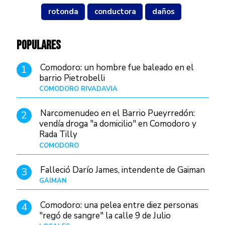
rotonda
conductora
daños
POPULARES
Comodoro: un hombre fue baleado en el
1
barrio Pietrobelli
COMODORO RIVADAVIA
Hace 16 horas
Narcomenudeo en el Barrio Pueyrredón:
2
vendía droga "a domicilio" en Comodoro y
Rada Tilly
COMODORO
Hace 19 horas
Falleció Darío James, intendente de Gaiman
3
GAIMAN
Hace 18 horas
Comodoro: una pelea entre diez personas
4
"regó de sangre" la calle 9 de Julio