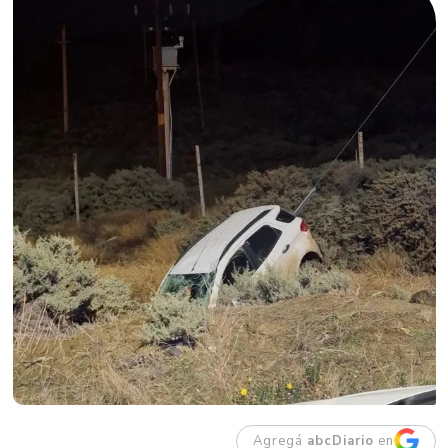
Agregá
abcDiario
en