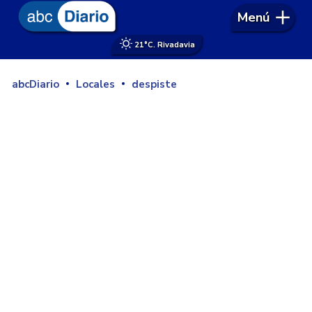
Menú
21°
C. Rivadavia
abcDiario
Locales
despiste