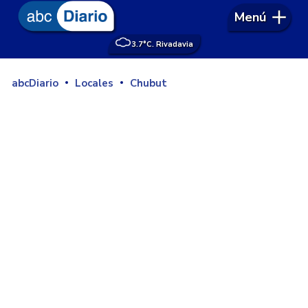
Menú
3.7°
C. Rivadavia
abcDiario
Locales
Chubut