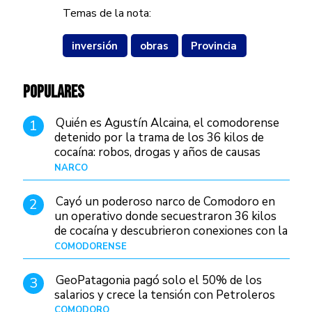
Temas de la nota:
inversión
obras
Provincia
POPULARES
Quién es Agustín Alcaina, el comodorense
1
detenido por la trama de los 36 kilos de
cocaína: robos, drogas y años de causas
judiciales
NARCO
Hace 21 horas
Cayó un poderoso narco de Comodoro en
2
un operativo donde secuestraron 36 kilos
de cocaína y descubrieron conexiones con la
Patagonia
COMODORENSE
Hace 1 día
GeoPatagonia pagó solo el 50% de los
3
salarios y crece la tensión con Petroleros
COMODORO
Hace 1 día