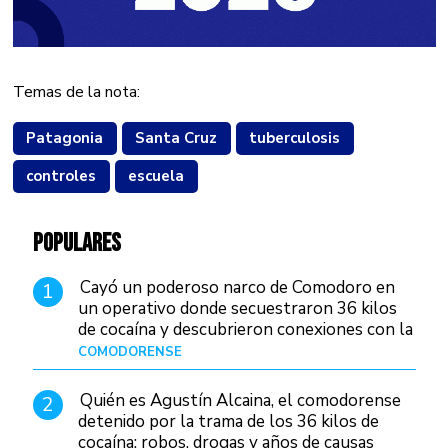
Temas de la nota:
Patagonia
Santa Cruz
tuberculosis
controles
escuela
POPULARES
Cayó un poderoso narco de Comodoro en
1
un operativo donde secuestraron 36 kilos
de cocaína y descubrieron conexiones con la
Patagonia
COMODORENSE
Hace 16 horas
Quién es Agustín Alcaina, el comodorense
2
detenido por la trama de los 36 kilos de
cocaína: robos, drogas y años de causas