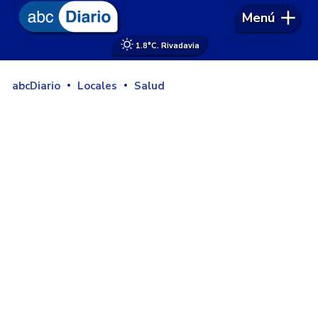
Menú
1.8°
C. Rivadavia
abcDiario
Locales
Salud