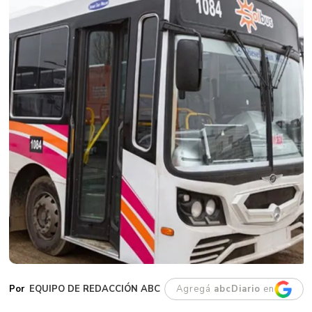
EQUIPO DE REDACCIÓN ABC
Agregá
abcDiario
en