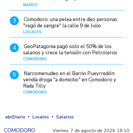
judiciales
NARCO
Hace 9 horas
Comodoro: una pelea entre diez personas
3
"regó de sangre" la calle 9 de Julio
LOCALES
Hace 23 horas
GeoPatagonia pagó solo el 50% de los
4
salarios y crece la tensión con Petroleros
COMODORO
Hace 13 horas
Narcomenudeo en el Barrio Pueyrredón:
5
vendía droga "a domicilio" en Comodoro y
Rada Tilly
COMODORO
Hace 1 día
abcDiario
Locales
Salarios
COMODORO
Viernes, 7 de agosto de 2026 18:10