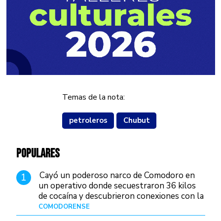
Temas de la nota:
petroleros
Chubut
POPULARES
Cayó un poderoso narco de Comodoro en
1
un operativo donde secuestraron 36 kilos
de cocaína y descubrieron conexiones con la
Patagonia
COMODORENSE
Hace 12 horas