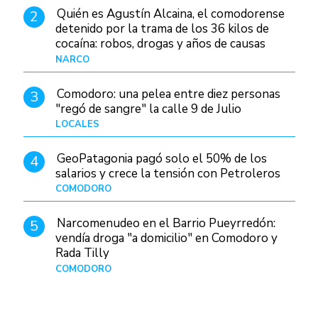
Quién es Agustín Alcaina, el comodorense
2
detenido por la trama de los 36 kilos de
cocaína: robos, drogas y años de causas
judiciales
NARCO
Hace 5 horas
Comodoro: una pelea entre diez personas
3
"regó de sangre" la calle 9 de Julio
LOCALES
Hace 19 horas
GeoPatagonia pagó solo el 50% de los
4
salarios y crece la tensión con Petroleros
COMODORO
Hace 10 horas
Narcomenudeo en el Barrio Pueyrredón:
5
vendía droga "a domicilio" en Comodoro y
Rada Tilly
COMODORO
Hace 1 día