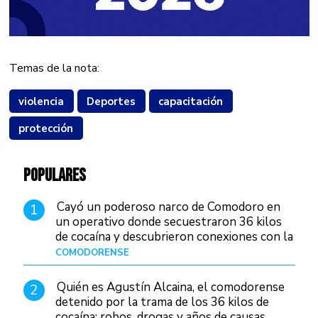
Temas de la nota:
violencia
Deportes
capacitación
protección
POPULARES
Cayó un poderoso narco de Comodoro en
1
un operativo donde secuestraron 36 kilos
de cocaína y descubrieron conexiones con la
Patagonia
COMODORENSE
Hace 17 horas
Quién es Agustín Alcaina, el comodorense
2
detenido por la trama de los 36 kilos de
cocaína: robos, drogas y años de causas