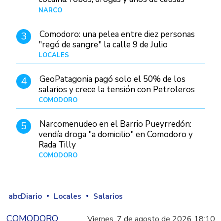
judiciales
NARCO
Hace 9 horas
Comodoro: una pelea entre diez personas
3
"regó de sangre" la calle 9 de Julio
LOCALES
Hace 23 horas
GeoPatagonia pagó solo el 50% de los
4
salarios y crece la tensión con Petroleros
COMODORO
Hace 14 horas
Narcomenudeo en el Barrio Pueyrredón:
5
vendía droga "a domicilio" en Comodoro y
Rada Tilly
COMODORO
Hace 1 día
abcDiario
Locales
Salarios
COMODORO
Viernes, 7 de agosto de 2026 18:10