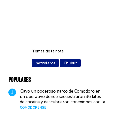
Temas de la nota:
petroleros
Chubut
POPULARES
Cayó un poderoso narco de Comodoro en
1
un operativo donde secuestraron 36 kilos
de cocaína y descubrieron conexiones con la
Patagonia
COMODORENSE
Hace 23 horas