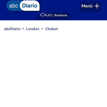
Menú
5.8°
C. Rivadavia
abcDiario
Locales
Chubut