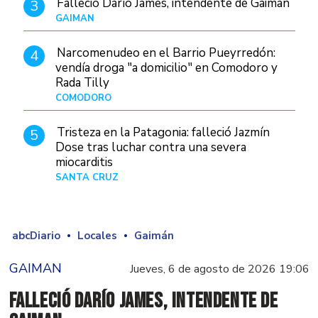
Falleció Darío James, intendente de Gaiman
3
GAIMAN
Hace 8 horas
Narcomenudeo en el Barrio Pueyrredón:
4
vendía droga "a domicilio" en Comodoro y
Rada Tilly
COMODORO
Hace 9 horas
Tristeza en la Patagonia: falleció Jazmín
5
Dose tras luchar contra una severa
miocarditis
SANTA CRUZ
Hace 1 día
abcDiario
Locales
Gaimán
GAIMAN
Jueves, 6 de agosto de 2026 19:06
Falleció Darío James, intendente de