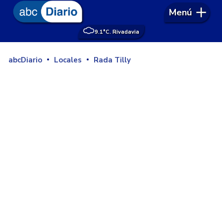
Menú
9.1°
C. Rivadavia
abcDiario
Locales
Rada Tilly