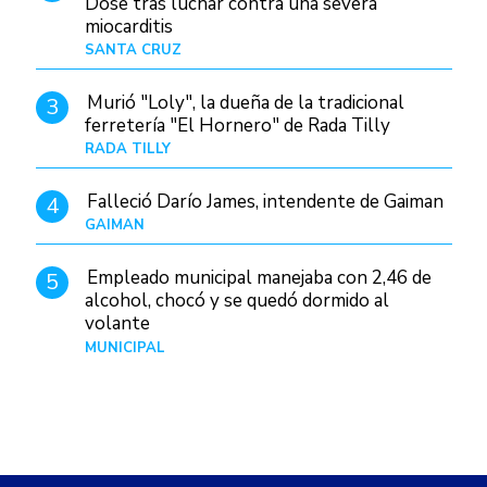
Dose tras luchar contra una severa
miocarditis
SANTA CRUZ
Hace 1 día
Murió "Loly", la dueña de la tradicional
3
ferretería "El Hornero" de Rada Tilly
RADA TILLY
Hace 1 día
Falleció Darío James, intendente de Gaiman
4
GAIMAN
Hace 1 hora
Empleado municipal manejaba con 2,46 de
5
alcohol, chocó y se quedó dormido al
volante
MUNICIPAL
Hace 1 día