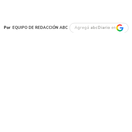
EQUIPO DE REDACCIÓN ABC
Agregá
abcDiario
en
U
n corte de agua no programado afecta
desde las últimas horas a los vecinos
de los barrios San Cayetano, Cordón
Forestal, Loteo Simón, Roca, Pueyrredón, Loteo
Feijóo, Bella Vista Sur, Km 8, Standard Norte,
Bella Vista Norte y Km 14. La interrupción del
servicio se debe a la ejecución de trabajos de
reparación de emergencia en la red de
distribución.