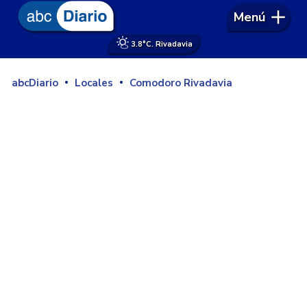
Menú
3.8°
C. Rivadavia
abcDiario
Locales
Comodoro Rivadavia