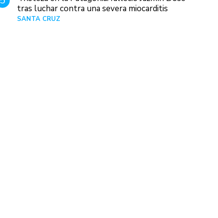
5
tras luchar contra una severa miocarditis
SANTA CRUZ
Hace 1 día