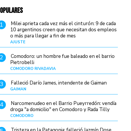
OPULARES
Milei aprieta cada vez más el cinturón: 9 de cada
1
10 argentinos creen que necesitan dos empleos
o más para llegar a fin de mes
AJUSTE
Hace 4 días
Comodoro: un hombre fue baleado en el barrio
2
Pietrobelli
COMODORO RIVADAVIA
Hace 9 horas
Falleció Darío James, intendente de Gaiman
3
GAIMAN
Hace 11 horas
Narcomenudeo en el Barrio Pueyrredón: vendía
4
droga "a domicilio" en Comodoro y Rada Tilly
COMODORO
Hace 13 horas
Tristeza en la Patagonia: falleció Jazmín Dose