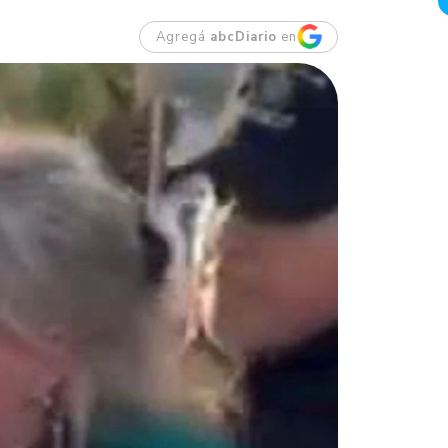
Agregá
abcDiario
en