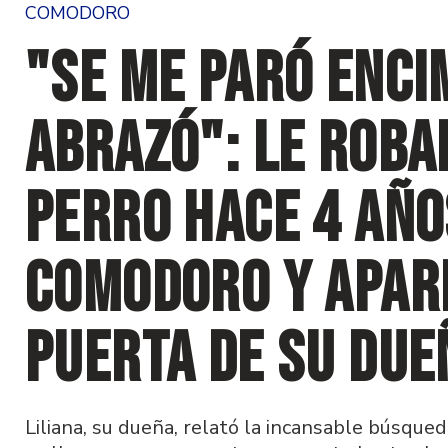
COMODORO
"Se me paró enci
abrazó": Le roba
perro hace 4 año
Comodoro y apare
puerta de su due
Liliana, su dueña, relató la incansable búsque