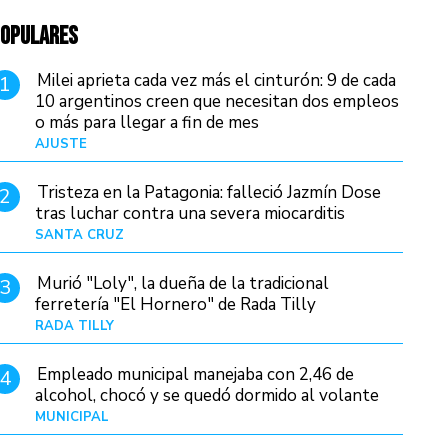
OPULARES
Milei aprieta cada vez más el cinturón: 9 de cada
1
10 argentinos creen que necesitan dos empleos
o más para llegar a fin de mes
AJUSTE
Hace 4 días
Tristeza en la Patagonia: falleció Jazmín Dose
2
tras luchar contra una severa miocarditis
SANTA CRUZ
Hace 23 horas
Murió "Loly", la dueña de la tradicional
3
ferretería "El Hornero" de Rada Tilly
RADA TILLY
Hace 22 horas
Empleado municipal manejaba con 2,46 de
4
alcohol, chocó y se quedó dormido al volante
MUNICIPAL
Hace 1 día