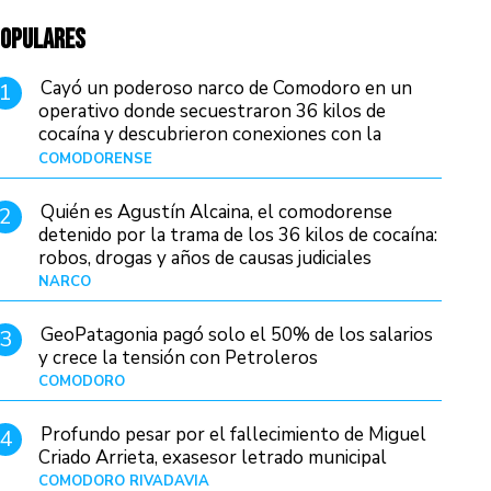
OPULARES
Cayó un poderoso narco de Comodoro en un
1
operativo donde secuestraron 36 kilos de
cocaína y descubrieron conexiones con la
Patagonia
COMODORENSE
Hace 1 día
Quién es Agustín Alcaina, el comodorense
2
detenido por la trama de los 36 kilos de cocaína:
robos, drogas y años de causas judiciales
NARCO
Hace 17 horas
GeoPatagonia pagó solo el 50% de los salarios
3
y crece la tensión con Petroleros
COMODORO
Hace 22 horas
Profundo pesar por el fallecimiento de Miguel
4
Criado Arrieta, exasesor letrado municipal
COMODORO RIVADAVIA
Hace 20 horas