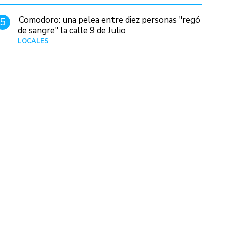
Comodoro: una pelea entre diez personas "regó
5
de sangre" la calle 9 de Julio
LOCALES
Hace 1 día