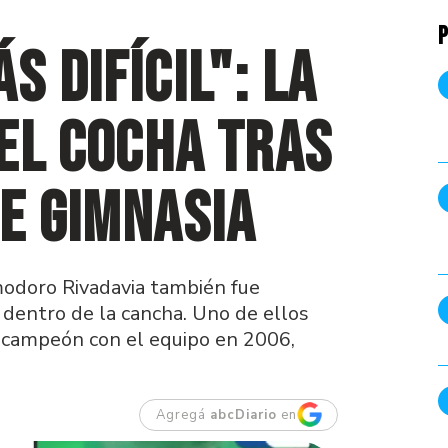
P
s difícil": la
el Cocha tras
de Gimnasia
modoro Rivadavia también fue
a dentro de la cancha. Uno de ellos
 y campeón con el equipo en 2006,
Agregá
abcDiario
en