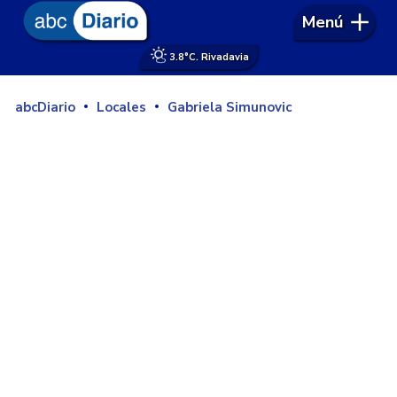
Menú
3.8°
C. Rivadavia
abcDiario
Locales
Gabriela Simunovic