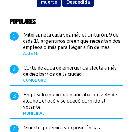
muerte
Despedida
POPULARES
Milei aprieta cada vez más el cinturón: 9 de
1
cada 10 argentinos creen que necesitan dos
empleos o más para llegar a fin de mes
AJUSTE
Hace 3 días
Corte de agua de emergencia afecta a más
2
de diez barrios de la ciudad
COMODORO
Hace 1 día
Empleado municipal manejaba con 2,46 de
3
alcohol, chocó y se quedó dormido al
volante
MUNICIPAL
Hace 8 horas
Muerte, polémica y exposición: las
4