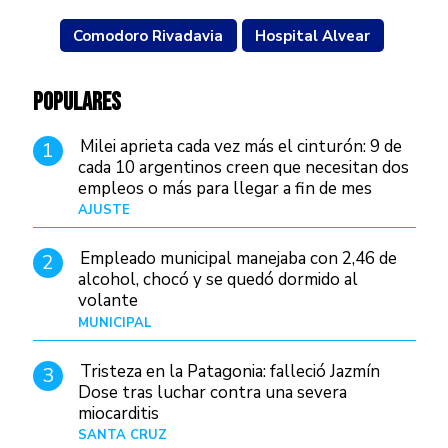
Comodoro Rivadavia
Hospital Alvear
POPULARES
Milei aprieta cada vez más el cinturón: 9 de
1
cada 10 argentinos creen que necesitan dos
empleos o más para llegar a fin de mes
AJUSTE
Hace 3 días
Empleado municipal manejaba con 2,46 de
2
alcohol, chocó y se quedó dormido al
volante
MUNICIPAL
Hace 18 horas
Tristeza en la Patagonia: falleció Jazmín
3
Dose tras luchar contra una severa
miocarditis
SANTA CRUZ
Hace 10 horas