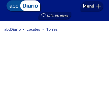
Menú
3.7°
C. Rivadavia
abcDiario
Locales
Torres