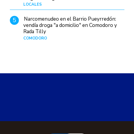
LOCALES
Hace 1 día
Narcomenudeo en el Barrio Pueyrredón:
5
vendía droga "a domicilio" en Comodoro y
Rada Tilly
COMODORO
Hace 2 días