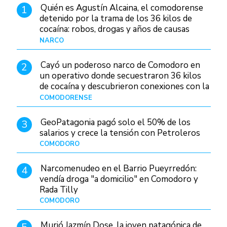
Quién es Agustín Alcaina, el comodorense
1
detenido por la trama de los 36 kilos de
cocaína: robos, drogas y años de causas
judiciales
NARCO
Hace 1 día
Cayó un poderoso narco de Comodoro en
2
un operativo donde secuestraron 36 kilos
de cocaína y descubrieron conexiones con la
Patagonia
COMODORENSE
Hace 1 día
GeoPatagonia pagó solo el 50% de los
3
salarios y crece la tensión con Petroleros
COMODORO
Hace 1 día
Narcomenudeo en el Barrio Pueyrredón:
4
vendía droga "a domicilio" en Comodoro y
Rada Tilly
COMODORO
Hace 2 días
Murió Jazmín Dose, la joven patagónica de