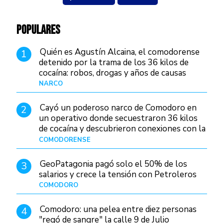
POPULARES
Quién es Agustín Alcaina, el comodorense
1
detenido por la trama de los 36 kilos de
cocaína: robos, drogas y años de causas
judiciales
NARCO
Hace 1 día
Cayó un poderoso narco de Comodoro en
2
un operativo donde secuestraron 36 kilos
de cocaína y descubrieron conexiones con la
Patagonia
COMODORENSE
Hace 1 día
GeoPatagonia pagó solo el 50% de los
3
salarios y crece la tensión con Petroleros
COMODORO
Hace 1 día
Comodoro: una pelea entre diez personas
4
"regó de sangre" la calle 9 de Julio