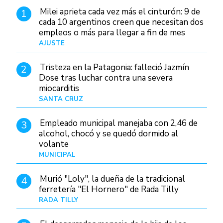
Milei aprieta cada vez más el cinturón: 9 de
1
cada 10 argentinos creen que necesitan dos
empleos o más para llegar a fin de mes
AJUSTE
Hace 3 días
Tristeza en la Patagonia: falleció Jazmín
2
Dose tras luchar contra una severa
miocarditis
SANTA CRUZ
Hace 16 horas
Empleado municipal manejaba con 2,46 de
3
alcohol, chocó y se quedó dormido al
volante
MUNICIPAL
Hace 1 día
Murió "Loly", la dueña de la tradicional
4
ferretería "El Hornero" de Rada Tilly
RADA TILLY
Hace 15 horas