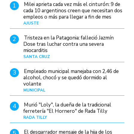
Milei aprieta cada vez más el cinturón: 9 de
1
cada 10 argentinos creen que necesitan dos
empleos o más para llegar a fin de mes
AJUSTE
Hace 3 días
Tristeza en la Patagonia: falleció Jazmín
2
Dose tras luchar contra una severa
miocarditis
SANTA CRUZ
Hace 16 horas
Empleado municipal manejaba con 2,46 de
3
alcohol, chocó y se quedó dormido al
volante
MUNICIPAL
Hace 1 día
Murió "Loly", la dueña de la tradicional
4
ferretería "El Hornero" de Rada Tilly
RADA TILLY
Hace 15 horas
El desgarrador mensaje de la hija de los
5