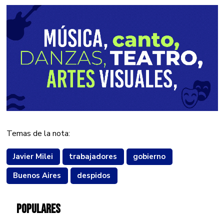
Temas de la nota:
Javier Milei
trabajadores
gobierno
Buenos Aires
despidos
POPULARES