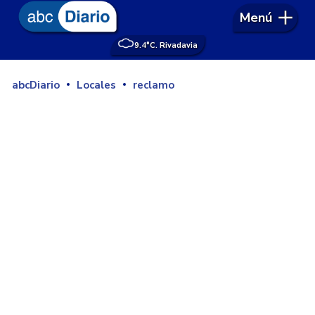
Menú
9.4°
C. Rivadavia
abcDiario
Locales
reclamo