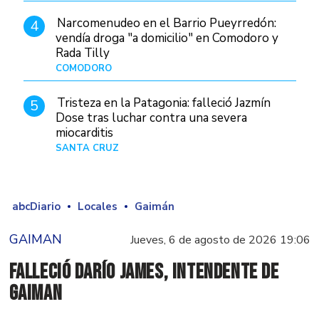
Narcomenudeo en el Barrio Pueyrredón:
4
vendía droga "a domicilio" en Comodoro y
Rada Tilly
COMODORO
Hace 9 horas
Tristeza en la Patagonia: falleció Jazmín
5
Dose tras luchar contra una severa
miocarditis
SANTA CRUZ
Hace 1 día
abcDiario
Locales
Gaimán
GAIMAN
Jueves, 6 de agosto de 2026 19:06
Falleció Darío James, intendente de
Gaiman