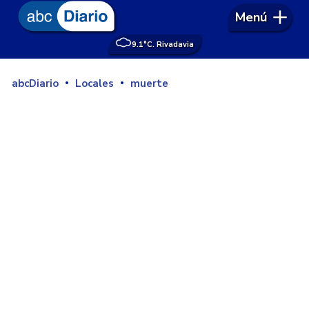
Menú
9.1°
C. Rivadavia
abcDiario
Locales
muerte