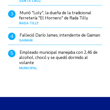
SANTA CRUZ
Hace 1 día
Murió "Loly", la dueña de la tradicional
3
ferretería "El Hornero" de Rada Tilly
RADA TILLY
Hace 1 día
Falleció Darío James, intendente de Gaiman
4
GAIMAN
Hace 1 hora
Empleado municipal manejaba con 2,46 de
5
alcohol, chocó y se quedó dormido al
volante
MUNICIPAL
Hace 1 día