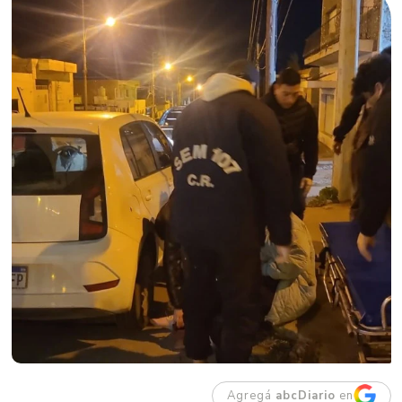
Agregá
abcDiario
en