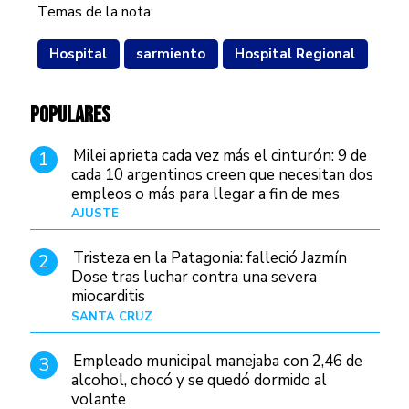
Temas de la nota:
Hospital
sarmiento
Hospital Regional
POPULARES
Milei aprieta cada vez más el cinturón: 9 de
1
cada 10 argentinos creen que necesitan dos
empleos o más para llegar a fin de mes
AJUSTE
Hace 3 días
Tristeza en la Patagonia: falleció Jazmín
2
Dose tras luchar contra una severa
miocarditis
SANTA CRUZ
Hace 15 horas
Empleado municipal manejaba con 2,46 de
3
alcohol, chocó y se quedó dormido al
volante