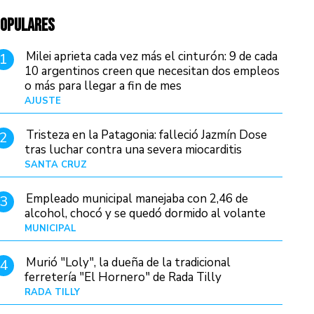
OPULARES
Milei aprieta cada vez más el cinturón: 9 de cada
1
10 argentinos creen que necesitan dos empleos
o más para llegar a fin de mes
AJUSTE
Hace 4 días
Tristeza en la Patagonia: falleció Jazmín Dose
2
tras luchar contra una severa miocarditis
SANTA CRUZ
Hace 20 horas
Empleado municipal manejaba con 2,46 de
3
alcohol, chocó y se quedó dormido al volante
MUNICIPAL
Hace 1 día
Murió "Loly", la dueña de la tradicional
4
ferretería "El Hornero" de Rada Tilly
RADA TILLY
Hace 19 horas