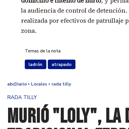
domicilio e intento de hurto
, y perma
la audiencia de control de detención.
realizada por efectivos de patrullaje 
zona.
Temas de la nota:
ladrón
atrapado
abcDiario
Locales
rada tilly
RADA TILLY
Murió "Loly", la 