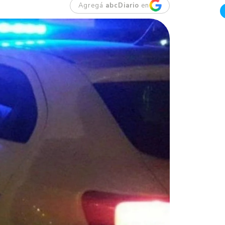
Agregá
abcDiario
en