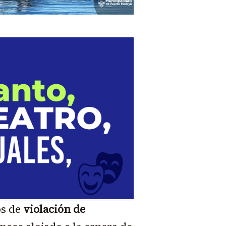
os de
violación de