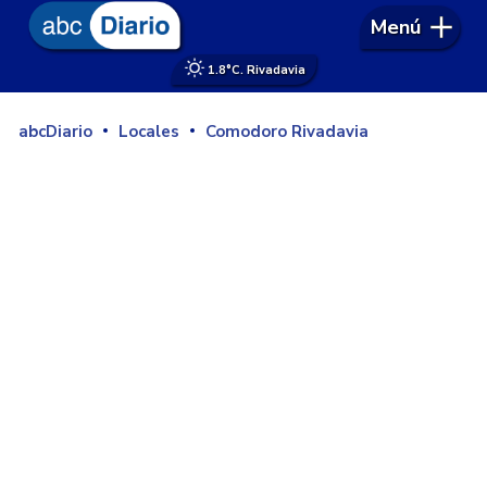
Menú
1.8°
C. Rivadavia
abcDiario
Locales
Comodoro Rivadavia