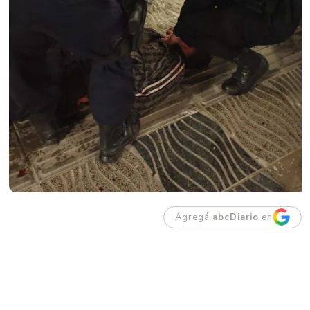
Agregá
abcDiario
en