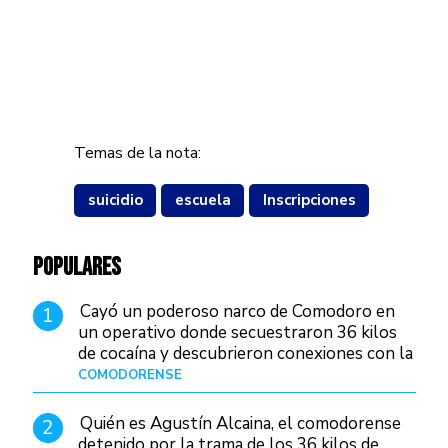
Temas de la nota:
suicidio
escuela
Inscripciones
POPULARES
Cayó un poderoso narco de Comodoro en
1
un operativo donde secuestraron 36 kilos
de cocaína y descubrieron conexiones con la
Patagonia
COMODORENSE
Hace 8 horas
Quién es Agustín Alcaina, el comodorense
2
detenido por la trama de los 36 kilos de