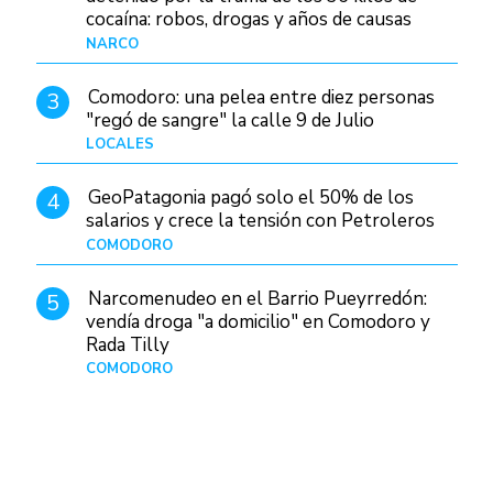
cocaína: robos, drogas y años de causas
judiciales
NARCO
Hace 1 hora
Comodoro: una pelea entre diez personas
3
"regó de sangre" la calle 9 de Julio
LOCALES
Hace 15 horas
GeoPatagonia pagó solo el 50% de los
4
salarios y crece la tensión con Petroleros
COMODORO
Hace 5 horas
Narcomenudeo en el Barrio Pueyrredón:
5
vendía droga "a domicilio" en Comodoro y
Rada Tilly
COMODORO
Hace 1 día