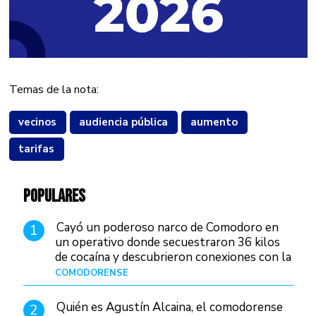
Temas de la nota:
vecinos
audiencia pública
aumento
tarifas
POPULARES
Cayó un poderoso narco de Comodoro en
1
un operativo donde secuestraron 36 kilos
de cocaína y descubrieron conexiones con la
Patagonia
COMODORENSE
Hace 8 horas
Quién es Agustín Alcaina, el comodorense
2