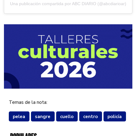
Una publicación compartida por ABC DIARIO (@abcdiarioar)
Temas de la nota:
pelea
sangre
cuello
centro
policía