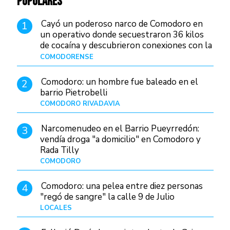
POPULARES
Cayó un poderoso narco de Comodoro en
1
un operativo donde secuestraron 36 kilos
de cocaína y descubrieron conexiones con la
Patagonia
COMODORENSE
Hace 4 horas
Comodoro: un hombre fue baleado en el
2
barrio Pietrobelli
COMODORO RIVADAVIA
Hace 22 horas
Narcomenudeo en el Barrio Pueyrredón:
3
vendía droga "a domicilio" en Comodoro y
Rada Tilly
COMODORO
Hace 1 día
Comodoro: una pelea entre diez personas
4
"regó de sangre" la calle 9 de Julio
LOCALES
Hace 10 horas