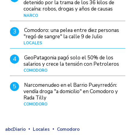
detenido por la trama de los 36 kilos de
cocaína: robos, drogas y años de causas
judiciales
NARCO
Hace 1 hora
Comodoro: una pelea entre diez personas
3
"regó de sangre" la calle 9 de Julio
LOCALES
Hace 15 horas
GeoPatagonia pagó solo el 50% de los
4
salarios y crece la tensión con Petroleros
COMODORO
Hace 5 horas
Narcomenudeo en el Barrio Pueyrredón:
5
vendía droga "a domicilio" en Comodoro y
Rada Tilly
COMODORO
Hace 1 día
abcDiario
Locales
Comodoro