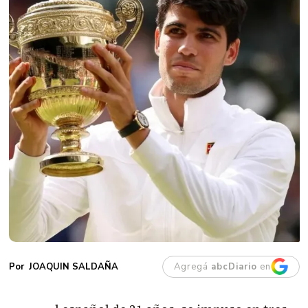
Agregá
abcDiario
en
JOAQUIN SALDAÑA