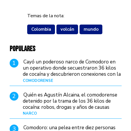
Temas de la nota:
Colombia
volcán
mundo
POPULARES
Cayó un poderoso narco de Comodoro en
1
un operativo donde secuestraron 36 kilos
de cocaína y descubrieron conexiones con la
Patagonia
COMODORENSE
Hace 17 horas
Quién es Agustín Alcaina, el comodorense
2
detenido por la trama de los 36 kilos de
cocaína: robos, drogas y años de causas
judiciales
NARCO
Hace 9 horas
Comodoro: una pelea entre diez personas
3