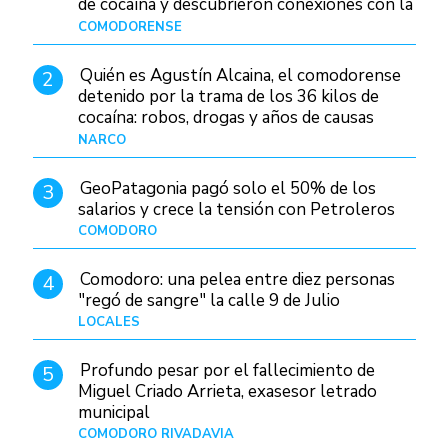
de cocaína y descubrieron conexiones con la
Patagonia
COMODORENSE
Hace 21 horas
Quién es Agustín Alcaina, el comodorense
2
detenido por la trama de los 36 kilos de
cocaína: robos, drogas y años de causas
judiciales
NARCO
Hace 14 horas
GeoPatagonia pagó solo el 50% de los
3
salarios y crece la tensión con Petroleros
COMODORO
Hace 18 horas
Comodoro: una pelea entre diez personas
4
"regó de sangre" la calle 9 de Julio
LOCALES
Hace 1 día
Profundo pesar por el fallecimiento de
5
Miguel Criado Arrieta, exasesor letrado
municipal
COMODORO RIVADAVIA
Hace 17 horas