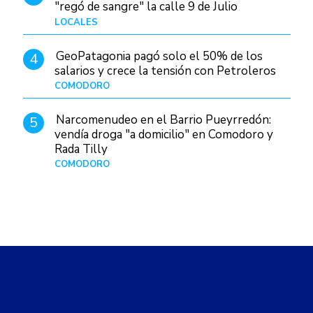
"regó de sangre" la calle 9 de Julio
LOCALES
Hace 23 horas
GeoPatagonia pagó solo el 50% de los
4
salarios y crece la tensión con Petroleros
COMODORO
Hace 14 horas
Narcomenudeo en el Barrio Pueyrredón:
5
vendía droga "a domicilio" en Comodoro y
Rada Tilly
COMODORO
Hace 1 día