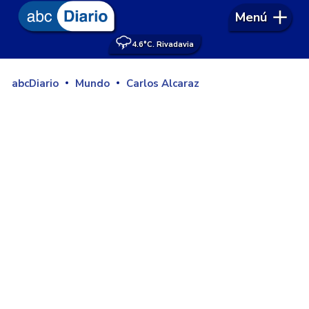
Menú
4.6°
C. Rivadavia
abcDiario
Mundo
Carlos Alcaraz