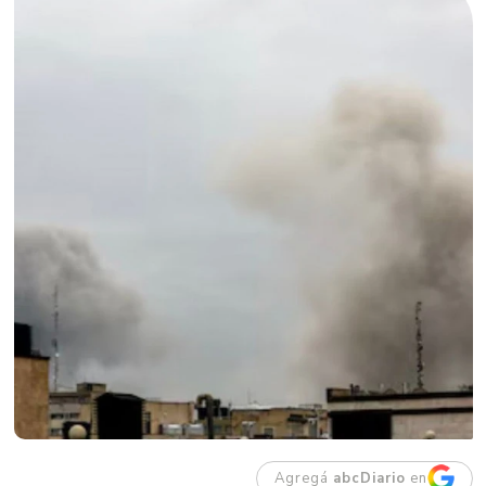
Agregá
abcDiario
en