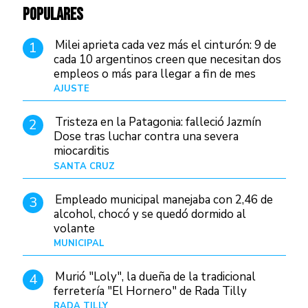
POPULARES
Milei aprieta cada vez más el cinturón: 9 de
1
cada 10 argentinos creen que necesitan dos
empleos o más para llegar a fin de mes
AJUSTE
Hace 4 días
Tristeza en la Patagonia: falleció Jazmín
2
Dose tras luchar contra una severa
miocarditis
SANTA CRUZ
Hace 21 horas
Empleado municipal manejaba con 2,46 de
3
alcohol, chocó y se quedó dormido al
volante
MUNICIPAL
Hace 1 día
Murió "Loly", la dueña de la tradicional
4
ferretería "El Hornero" de Rada Tilly
RADA TILLY
Hace 20 horas