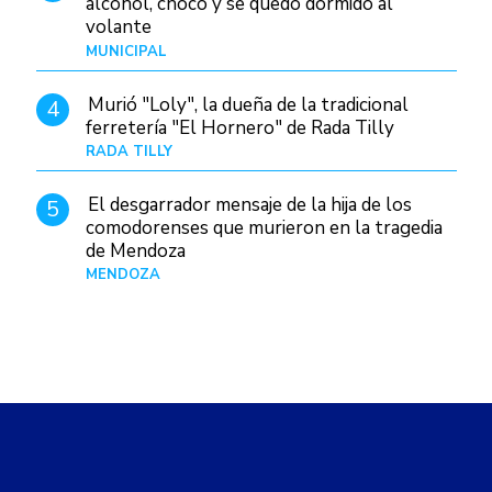
alcohol, chocó y se quedó dormido al
volante
MUNICIPAL
Hace 1 día
Murió "Loly", la dueña de la tradicional
4
ferretería "El Hornero" de Rada Tilly
RADA TILLY
Hace 19 horas
El desgarrador mensaje de la hija de los
5
comodorenses que murieron en la tragedia
de Mendoza
MENDOZA
Hace 21 horas