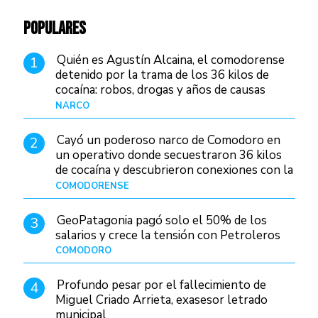
POPULARES
Quién es Agustín Alcaina, el comodorense
1
detenido por la trama de los 36 kilos de
cocaína: robos, drogas y años de causas
judiciales
NARCO
Hace 19 horas
Cayó un poderoso narco de Comodoro en
2
un operativo donde secuestraron 36 kilos
de cocaína y descubrieron conexiones con la
Patagonia
COMODORENSE
Hace 1 día
GeoPatagonia pagó solo el 50% de los
3
salarios y crece la tensión con Petroleros
COMODORO
Hace 23 horas
Profundo pesar por el fallecimiento de
4
Miguel Criado Arrieta, exasesor letrado
municipal