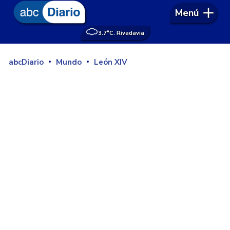
Menú
3.7°
C. Rivadavia
abcDiario
Mundo
León XIV