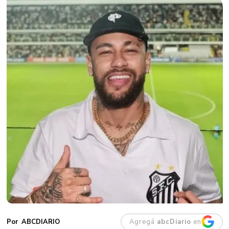
Agregá
abcDiario
en
ABCDIARIO