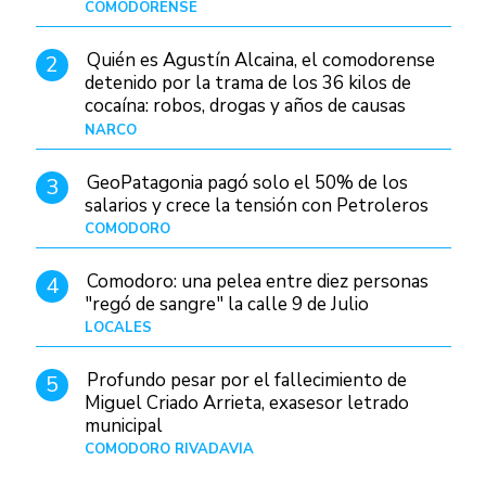
Patagonia
COMODORENSE
Hace 19 horas
Quién es Agustín Alcaina, el comodorense
2
detenido por la trama de los 36 kilos de
cocaína: robos, drogas y años de causas
judiciales
NARCO
Hace 11 horas
GeoPatagonia pagó solo el 50% de los
3
salarios y crece la tensión con Petroleros
COMODORO
Hace 16 horas
Comodoro: una pelea entre diez personas
4
"regó de sangre" la calle 9 de Julio
LOCALES
Hace 1 día
Profundo pesar por el fallecimiento de
5
Miguel Criado Arrieta, exasesor letrado
municipal
COMODORO RIVADAVIA
Hace 14 horas