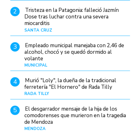
Tristeza en la Patagonia: falleció Jazmín
2
Dose tras luchar contra una severa
miocarditis
SANTA CRUZ
Hace 18 horas
Empleado municipal manejaba con 2,46 de
3
alcohol, chocó y se quedó dormido al
volante
MUNICIPAL
Hace 1 día
Murió "Loly", la dueña de la tradicional
4
ferretería "El Hornero" de Rada Tilly
RADA TILLY
Hace 17 horas
El desgarrador mensaje de la hija de los
5
comodorenses que murieron en la tragedia
de Mendoza
MENDOZA
Hace 19 horas