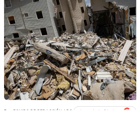
EQUIPO DE REDACCIÓN ABC
Agregá
abcDiario
en
a cifra de fallecidos por el doble