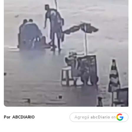
Agregá
abcDiario
en
ABCDIARIO