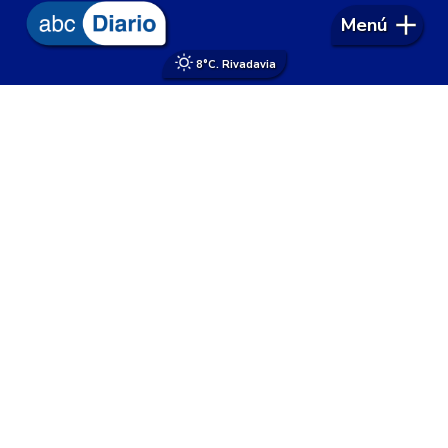
Menú
8°
C. Rivadavia