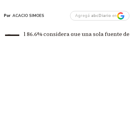
ACACIO SIMOES
Agregá
abcDiario
en
E
l 86,6% considera que una sola fuente de
ingresos ya no alcanza para vivir.
El dato
más demoledor es que casi la mitad cree
que hacen falta tres trabajos o más.
Además, el
66% agota su dinero antes o al llegar al día 20 y
apenas el 9,3% consigue terminar el mes con
capacidad de ahorro.
Tener trabajo dejó de ser garantía de llegar a fin