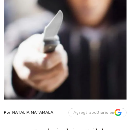
NATALIA MATAMALA
Agregá
abcDiario
en