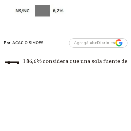
ACACIO SIMOES
Agregá
abcDiario
en
E
l 86,6% considera que una sola fuente de
ingresos ya no alcanza para vivir.
El dato
más demoledor es que casi la mitad cree
que hacen falta tres trabajos o más.
Además, el
66% agota su dinero antes o al llegar al día 20 y
apenas el 9,3% consigue terminar el mes con
capacidad de ahorro.