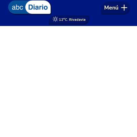
Menú
12°
C. Rivadavia