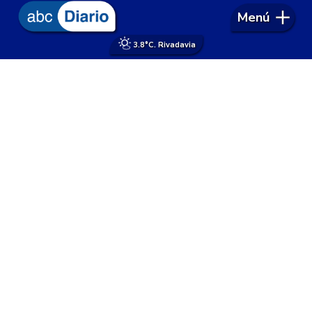
Menú
3.8°
C. Rivadavia