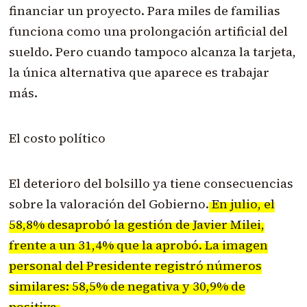
financiar un proyecto. Para miles de familias
funciona como una prolongación artificial del
sueldo. Pero cuando tampoco alcanza la tarjeta,
la única alternativa que aparece es trabajar
más.
El costo político
El deterioro del bolsillo ya tiene consecuencias
sobre la valoración del Gobierno.
En julio, el
58,8% desaprobó la gestión de Javier Milei,
frente a un 31,4% que la aprobó. La imagen
personal del Presidente registró números
similares: 58,5% de negativa y 30,9% de
positiva.