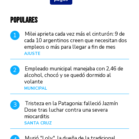
POPULARES
Milei aprieta cada vez más el cinturón: 9 de
1
cada 10 argentinos creen que necesitan dos
empleos o más para llegar a fin de mes
AJUSTE
Hace 3 días
Empleado municipal manejaba con 2,46 de
2
alcohol, chocó y se quedó dormido al
volante
MUNICIPAL
Hace 19 horas
Tristeza en la Patagonia: falleció Jazmín
3
Dose tras luchar contra una severa
miocarditis
SANTA CRUZ
Hace 11 horas
Murió "Loly", la dueña de la tradicional