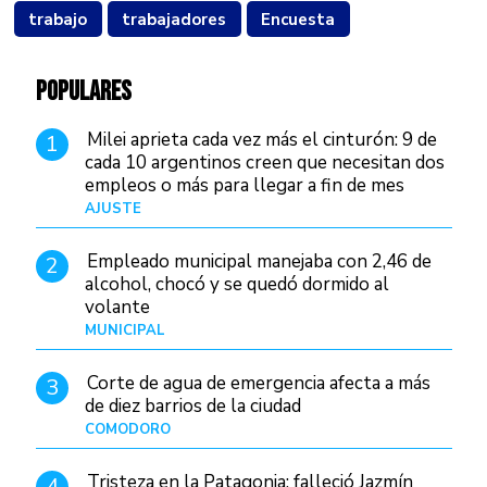
trabajo
trabajadores
Encuesta
POPULARES
Milei aprieta cada vez más el cinturón: 9 de
1
cada 10 argentinos creen que necesitan dos
empleos o más para llegar a fin de mes
AJUSTE
Hace 3 días
Empleado municipal manejaba con 2,46 de
2
alcohol, chocó y se quedó dormido al
volante
MUNICIPAL
Hace 12 horas
Corte de agua de emergencia afecta a más
3
de diez barrios de la ciudad
COMODORO
Hace 1 día
Tristeza en la Patagonia: falleció Jazmín
4