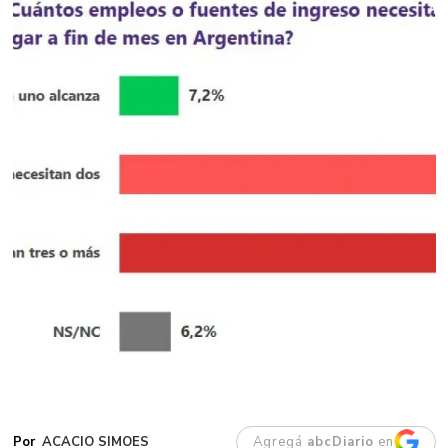
ACACIO SIMOES
Agregá
abcDiario
en