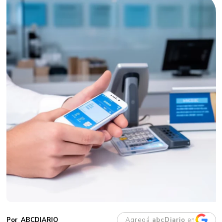
Agregá
abcDiario
en
ABCDIARIO