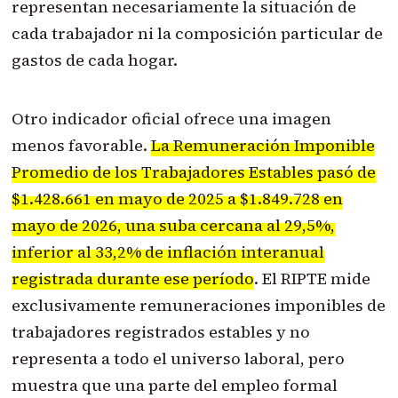
representan necesariamente la situación de
cada trabajador ni la composición particular de
gastos de cada hogar.
Otro indicador oficial ofrece una imagen
menos favorable.
La Remuneración Imponible
Promedio de los Trabajadores Estables pasó de
$1.428.661 en mayo de 2025 a $1.849.728 en
mayo de 2026, una suba cercana al 29,5%,
inferior al 33,2% de inflación interanual
registrada durante ese período
. El RIPTE mide
exclusivamente remuneraciones imponibles de
trabajadores registrados estables y no
representa a todo el universo laboral, pero
muestra que una parte del empleo formal