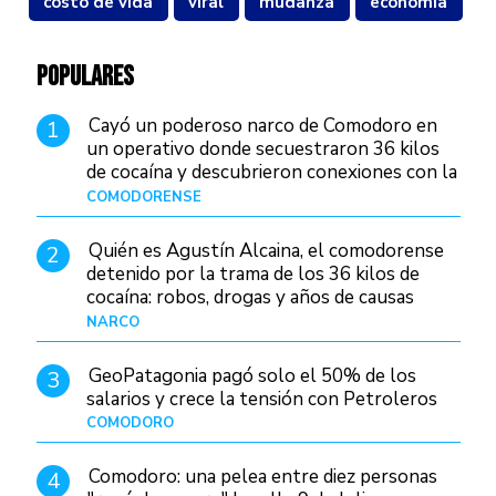
costo de vida
viral
mudanza
economía
POPULARES
Cayó un poderoso narco de Comodoro en
1
un operativo donde secuestraron 36 kilos
de cocaína y descubrieron conexiones con la
Patagonia
COMODORENSE
Hace 22 horas
Quién es Agustín Alcaina, el comodorense
2
detenido por la trama de los 36 kilos de
cocaína: robos, drogas y años de causas
judiciales
NARCO
Hace 15 horas
GeoPatagonia pagó solo el 50% de los
3
salarios y crece la tensión con Petroleros
COMODORO
Hace 19 horas
Comodoro: una pelea entre diez personas
4