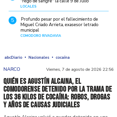
"regó de sangre" la calle 9 de Julio
LOCALES
Hace 1 día
Profundo pesar por el fallecimiento de
5
Miguel Criado Arrieta, exasesor letrado
municipal
COMODORO RIVADAVIA
Hace 17 horas
abcDiario
Nacionales
cocaína
NARCO
Viernes, 7 de agosto de 2026 22:56
Quién es Agustín Alcaina, el
comodorense detenido por la trama de
los 36 kilos de cocaína: robos, drogas
y años de causas judiciales
Agustín Alcaina volvió a quedar detenido en una